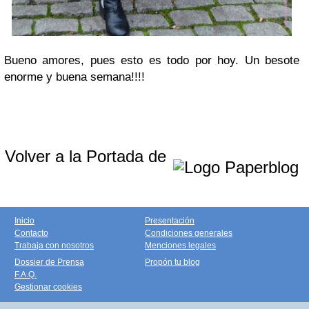
Bueno amores, pues esto es todo por hoy. Un besote
enorme y buena semana!!!!
Volver a la Portada de
Inicio
Presentación
Contacto
Condiciones generales
Trabaja con nosotros
Menciones legales
Dossier de Prensa
Propón tu blog
F.A.Q.
Gestionar cookies