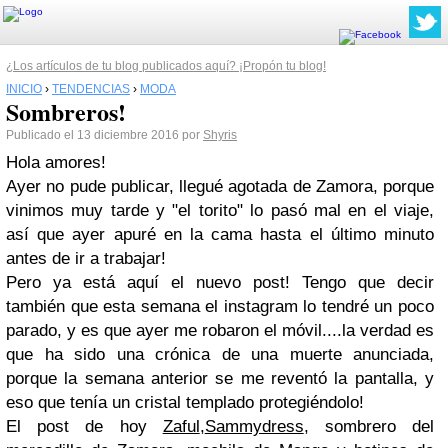
¿Los artículos de tu blog publicados aquí? ¡Propón tu blog!
INICIO
›
TENDENCIAS
›
MODA
Sombreros!
Publicado el 13 diciembre 2016 por
Shyris
Hola amores!
Ayer no pude publicar, llegué agotada de Zamora, porque
vinimos muy tarde y "el torito" lo pasó mal en el viaje,
así que ayer apuré en la cama hasta el último minuto
antes de ir a trabajar!
Pero ya está aquí el nuevo post! Tengo que decir
también que esta semana el instagram lo tendré un poco
parado, y es que ayer me robaron el móvil....la verdad es
que ha sido una crónica de una muerte anunciada,
porque la semana anterior se me reventó la pantalla, y
eso que tenía un cristal templado protegiéndolo!
El post de hoy
Zaful
,
Sammydress
, sombrero del