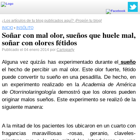
¿Los artículos de tu blog publicados aquí? ¡Propón tu blog!
INICIO
›
INSÓLITO
Soñar con mal olor, sueños que huele mal,
soñar con olores fétidos
Publicado el 04 enero 2014 por
Carloparty
Alguna vez quizás has experimentado durante el
sueño
el hecho de percibir un mal olor. Este olor fuerte, fétido
puede convertir tu sueño en una pesadilla. De hecho, en
un experimento realizado en la
Academia de América
de
Otorrinolaringología
demostró que los olores pueden
originar malos sueños. Este experimento se realizó de la
siguiente manera:
A la mitad de los pacientes los ubicaron en un cuarto con
fragancias maravillosas -rosas, geranio, claveles-