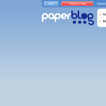
Inicio
Propón tu blog
Sígueno
Cu
E