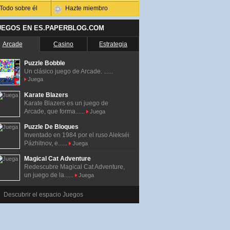
Todo sobre él
Hazte miembro
UEGOS EN ES.PAPERBLOG.COM
Arcade
Casino
Estrategia
Puzzle Bobble
Un clásico juego de Arcade. ......
Juega
Karate Blazers
Karate Blazers es un juego de
Arcade, que forma......
Juega
Puzzle De Bloques
Inventado en 1984 por el ruso Alekséi
Pázhitnov, e......
Juega
Magical Cat Adventure
Redescubre Magical Cat Adventure,
un juego de la......
Juega
Descubrir el espacio Juegos