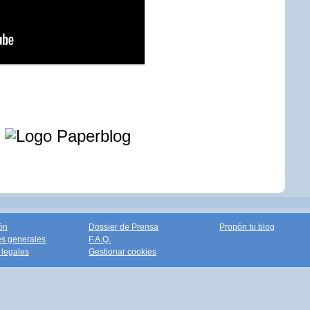
e
ón
Dossier de Prensa
Propón tu blog
s generales
F.A.Q.
legales
Gestionar cookies