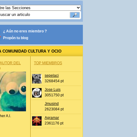
¿ Aún no eres miembro ?
Propón tu blog
A COMUNIDAD CULTURA Y OCIO
 AUTOR DEL
TOP MIEMBROS
A
sepelaci
3268454 pt
Jose Luis
3051750 pt
Jmusind
2623084 pt
her A.l.
Agramar
2361176 pt