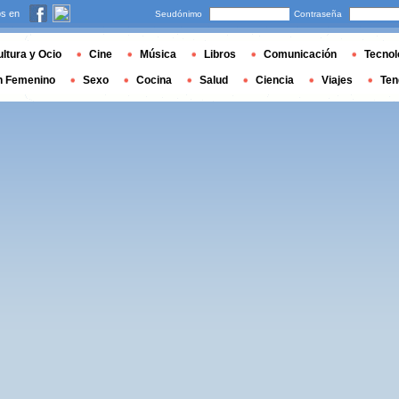
s en
Seudónimo
Contraseña
ltura y Ocio
Cine
Música
Libros
Comunicación
Tecnol
n Femenino
Sexo
Cocina
Salud
Ciencia
Viajes
Ten