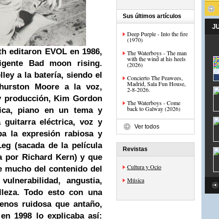
Sus últimos artículos
J
Deep Purple - Into the fire
(1970)
th editaron EVOL en 1986,
The Waterboys - The man
with the wind at his heels
igente Bad moon rising.
(2026)
ey a la batería, siendo el
Concierto The Peawees,
Madrid, Sala Fun House,
Thurston Moore a la voz,
2-8-2026.
r y producción, Kim Gordon
The Waterboys - Come
back to Galway (2026)
trica, piano en un tema y
guitarra eléctrica, voz y
Ver todos
ba la expresión rabiosa y
Leg (sacada de la película
Revistas
a por Richard Kern) y que
Cultura y Ocio
ce mucho del contenido del
vulnerabilidad, angustia,
Música
lleza. Todo esto con una
enos ruidosa que antaño,
en 1998 lo explicaba así: