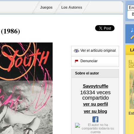
Juegos
Los Autores
 (1986)
L
Ver el artículo original
Denunciar
EL
DÍ
Sobre el autor
Savoytruffle
16334
veces
compartido
ver su perfil
ver su blog
Est