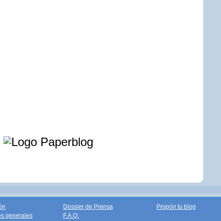
e
ón
Dossier de Prensa
Propón tu blog
s generales
F.A.Q.