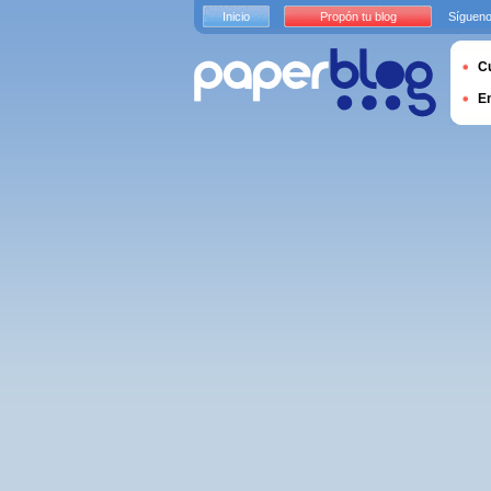
Inicio
Propón tu blog
Sígueno
Cu
E