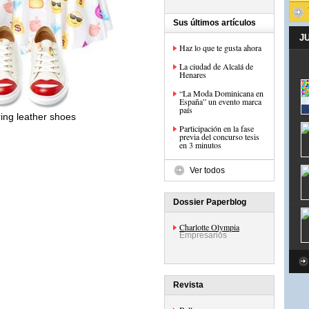
Sus últimos artículos
J
Haz lo que te gusta ahora
La ciudad de Alcalá de
Henares
“La Moda Dominicana en
España” un evento marca
país
ing leather shoes
Participación en la fase
previa del concurso tesis
en 3 minutos
Ver todos
Dossier Paperblog
Charlotte Olympia
Empresarios
Revista