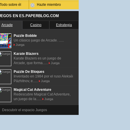
Todo sobre él
Hazte miembro
UEGOS EN ES.PAPERBLOG.COM
Arcade
Casino
Estrategia
Puzzle Bobble
Un clásico juego de Arcade. ......
Juega
Karate Blazers
Karate Blazers es un juego de
Arcade, que forma......
Juega
Puzzle De Bloques
Inventado en 1984 por el ruso Alekséi
Pázhitnov, e......
Juega
Magical Cat Adventure
Redescubre Magical Cat Adventure,
un juego de la......
Juega
Descubrir el espacio Juegos