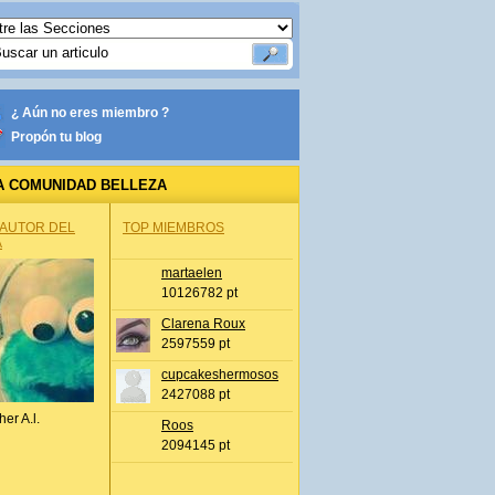
¿ Aún no eres miembro ?
Propón tu blog
A COMUNIDAD BELLEZA
 AUTOR DEL
TOP MIEMBROS
A
martaelen
10126782 pt
Clarena Roux
2597559 pt
cupcakeshermosos
2427088 pt
her A.l.
Roos
2094145 pt