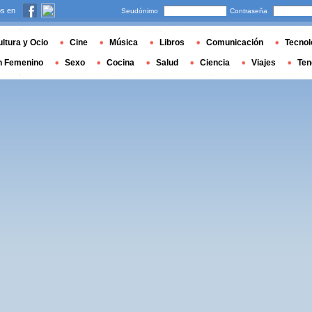
s en
Seudónimo
Contraseña
ltura y Ocio
Cine
Música
Libros
Comunicación
Tecnol
n Femenino
Sexo
Cocina
Salud
Ciencia
Viajes
Ten