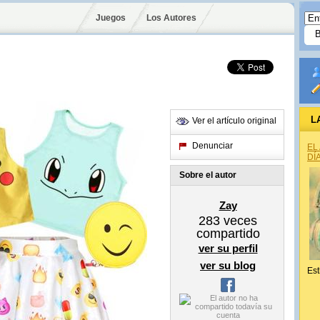
Juegos
Los Autores
L
Ver el artículo original
Denunciar
EL
DÍ
Sobre el autor
Zay
283
veces
compartido
ver su perfil
ver su blog
Est