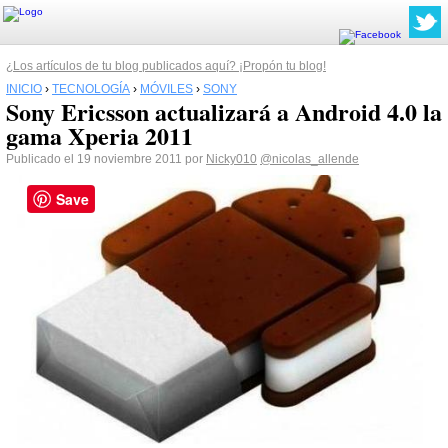
¿Los artículos de tu blog publicados aquí? ¡Propón tu blog!
INICIO
›
TECNOLOGÍA
›
MÓVILES
›
SONY
Sony Ericsson actualizará a Android 4.0 la
gama Xperia 2011
Publicado el 19 noviembre 2011 por
Nicky010
@nicolas_allende
Save