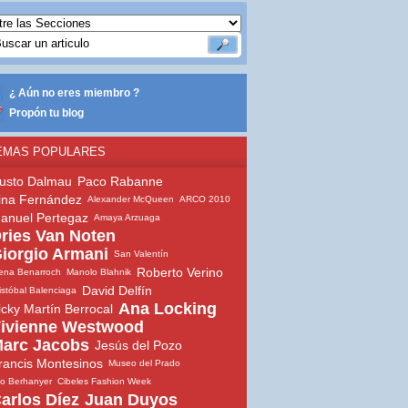
¿ Aún no eres miembro ?
Propón tu blog
EMAS POPULARES
usto Dalmau
Paco Rabanne
ina Fernández
Alexander McQueen
ARCO 2010
anuel Pertegaz
Amaya Arzuaga
ries Van Noten
iorgio Armani
San Valentín
Roberto Verino
ena Benarroch
Manolo Blahnik
David Delfín
istóbal Balenciaga
Ana Locking
icky Martín Berrocal
ivienne Westwood
arc Jacobs
Jesús del Pozo
rancis Montesinos
Museo del Prado
io Berhanyer
Cibeles Fashion Week
arlos Díez
Juan Duyos