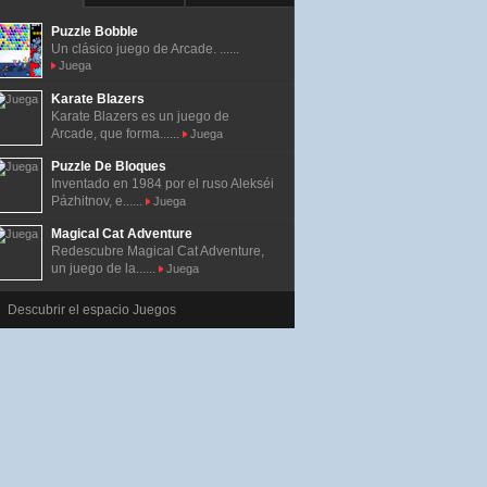
Puzzle Bobble
Un clásico juego de Arcade. ......
Juega
Karate Blazers
Karate Blazers es un juego de
Arcade, que forma......
Juega
Puzzle De Bloques
Inventado en 1984 por el ruso Alekséi
Pázhitnov, e......
Juega
Magical Cat Adventure
Redescubre Magical Cat Adventure,
un juego de la......
Juega
Descubrir el espacio Juegos