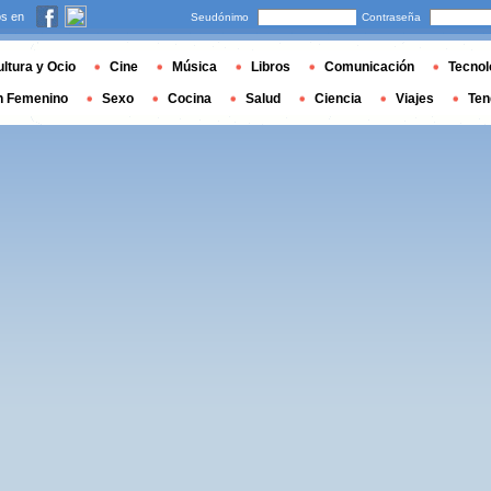
s en
Seudónimo
Contraseña
ltura y Ocio
Cine
Música
Libros
Comunicación
Tecnol
n Femenino
Sexo
Cocina
Salud
Ciencia
Viajes
Ten