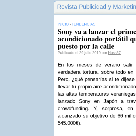
Revista Publicidad y Marketi
INICIO
›
TENDENCIAS
Sony va a lanzar el prime
acondicionado portátil q
puesto por la calle
Publicado el 29 julio 2019 por
Huss87
En los meses de verano salir 
verdadera tortura, sobre todo en 
Pero, ¿qué pensarías si te dijese
llevar tu propio aire acondicionado
las altas temperaturas veraniegas
lanzado Sony en Japón a trav
crowdfunding. Y, sorpresa, e
alcanzado su objetivo de 66 mill
545.000€).