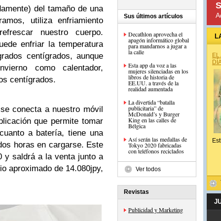
S
damente) del tamaño de una
A
Sus últimos artículos
amos, utiliza enfriamiento
refrescar nuestro cuerpo.
Decathlon aprovecha el
L
apagón informático global
ede enfriar la temperatura
para mandarnos a jugar a
la calle
grados centígrados, aunque
EL
DÍ
Esta app da voz a las
invierno como calentador,
mujeres silenciadas en los
libros de historia de
os centígrados.
EE.UU. a través de la
realidad aumentada
La divertida “batalla
publicitaria” de
 se conecta a nuestro móvil
McDonald’s y Burger
King en las calles de
plicación que permite tomar
Bélgica
cuanto a batería, tiene una
Así serán las medallas de
Est
dos horas en cargarse. Este
Tokyo 2020 fabricadas
con teléfonos reciclados
 y saldrá a la venta junto a
cio aproximado de 14.080jpy,
Ver todos
Revistas
J
Publicidad y Marketing