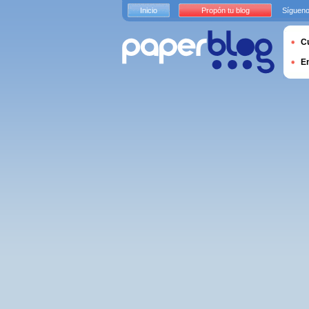
Inicio
Propón tu blog
Sígueno
Cu
E