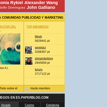
onia Rykiel
Alexander Wang
John Galliano
dolfo Domínguez
A COMUNIDAD PUBLICIDAD Y MARKETING
 AUTOR DEL
TOP MIEMBROS
A
Mesh
5629441 pt
sepelaci
3268367 pt
silviainterblog
2945856 pt
her A.l.
tururu
2717122 pt
Todo sobre él
Hazte miembro
UEGOS EN ES.PAPERBLOG.COM
Arcade
Casino
Estrategia