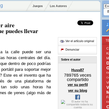
ng
Juegos
Los Autores
r aire
ue puedes llevar
T
Ver el artículo original
C
Denunciar
a la calle puede ser una
K
las horas centrales del día.
M
Sobre el autor
D
 que dentro de poco podrías
G
 portátil para soportar mejor
Huss87
El
789765
veces
? Este es el invento que ha
Cr
compartido
és de una plataforma de
V
ver su perfil
n tan solo unas horas ha
V
ver su blog
M
ones de yenes (algo más de
F
El
C