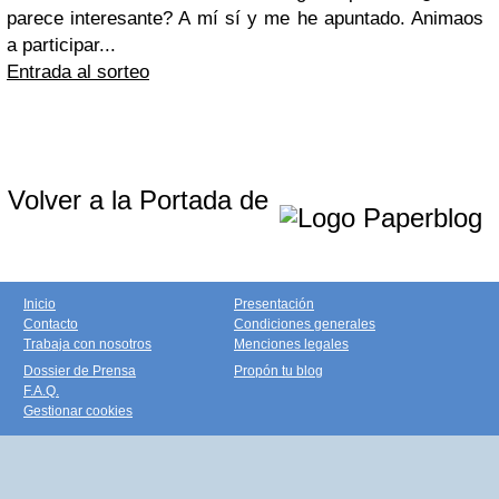
parece interesante? A mí sí y me he apuntado. Animaos
a participar...
Entrada al sorteo
Volver a la Portada de
Inicio
Presentación
Contacto
Condiciones generales
Trabaja con nosotros
Menciones legales
Dossier de Prensa
Propón tu blog
F.A.Q.
Gestionar cookies