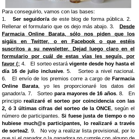
Para conseguirlo, vamos con las bases:
1.
Ser seguidor/a
de este blog de forma pública.
2.
Rellenar el formulario que os dejo más abajo.
3.
Desde
Farmacia Online Barata, sólo nos piden que los
sigáis en
Twitter
, o en Facebook o que estéis
suscritos a su newsletter. Dejad luego claro en el
formulario por cuál de estas vías les seguís, por
favor (:
4.
El sorteo estará
vigente desde hoy hasta el
día 16 de julio inclusive
.
5.
Sorteo a nivel nacional.
6.
El envío de los premios corre a cargo de
Farmacia
Online Barata
, yo les proporcionaré los datos del
ganador/a.
7.
Sorteo
para mayores de 16 años
.
8.
En
principio
realizaré el sorteo por coincidencia con las
2, ó 3 últimas cifras del sorteo de la ONCE
, según el
número de participantes.
Si fuese justa de tiempo o no
hubiese much@s participantes, lo realizaré a través
de sortea2
.
9.
No voy a realizar lista provisional, por lo
que si el ganador o la ganadora no cumple con alguno de