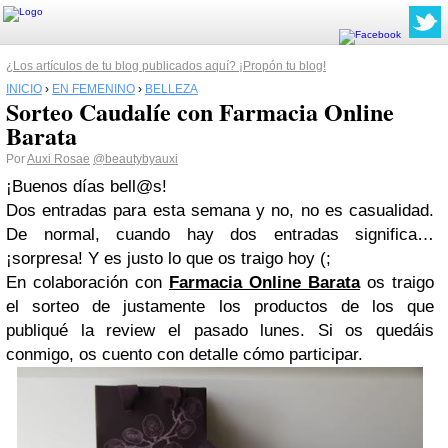
¿Los artículos de tu blog publicados aquí? ¡Propón tu blog!
INICIO
›
EN FEMENINO
›
BELLEZA
Sorteo Caudalíe con Farmacia Online
Barata
Por
Auxi Rosae
@beautybyauxi
¡Buenos días bell@s!
Dos entradas para esta semana y no, no es casualidad.
De normal, cuando hay dos entradas significa…
¡sorpresa! Y es justo lo que os traigo hoy (;
En colaboración con
Farmacia Online Barata
os traigo
el sorteo de justamente los productos de los que
publiqué la review el pasado lunes. Si os quedáis
conmigo, os cuento con detalle cómo participar.