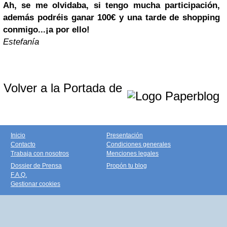
Ah, se me olvidaba, si tengo mucha participación,
además podréis ganar 100€ y una tarde de shopping
conmigo...¡a por ello!
Estefanía
Volver a la Portada de
Inicio
Presentación
Contacto
Condiciones generales
Trabaja con nosotros
Menciones legales
Dossier de Prensa
Propón tu blog
F.A.Q.
Gestionar cookies