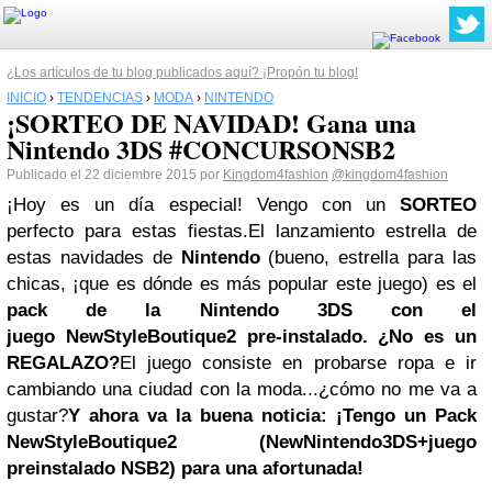
¿Los artículos de tu blog publicados aquí? ¡Propón tu blog!
INICIO
›
TENDENCIAS
›
MODA
›
NINTENDO
¡SORTEO DE NAVIDAD! Gana una
Nintendo 3DS #CONCURSONSB2
Publicado el 22 diciembre 2015 por
Kingdom4fashion
@kingdom4fashion
¡Hoy es un día especial! Vengo con un
SORTEO
perfecto para estas fiestas.
El lanzamiento estrella de
estas navidades de
Nintendo
(bueno, estrella para las
chicas, ¡que es dónde es más popular este juego)
es el
pack de la Nintendo 3DS con el
juego
NewStyleBoutique2 pre-instalado. ¿No es un
REGALAZO?
El juego consiste en probarse ropa e ir
cambiando una ciudad con la moda...¿cómo no me va a
gustar?
Y ahora va la buena noticia:
¡Tengo un
Pack
NewStyleBoutique2
(
NewNintendo3DS+juego
preinstalado NSB2)
para una afortunada!