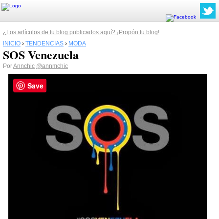
¿Los artículos de tu blog publicados aquí? ¡Propón tu blog!
INICIO
›
TENDENCIAS
›
MODA
SOS Venezuela
Por
Annchic
@annmchic
Save