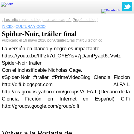
¿Los artículos de tu blog publicados aquí? ¡Propón tu blog!
INICIO
›
CULTURA Y OCIO
Spider-Noir, tráiler final
Publicado el 19 mayo 2026 por
Arquitecturas
@arquitectonico
La versión en blanco y negro es impactante
https://youtu.be/fIFzk7d_GYE?is=7jDamPyapt6cVwlz
Spider-Noir trailer
Con el inclasificable Nicholas Cage.
#Spider-Noir #trailer #PrimeVideoBlog Ciencia Ficcion
http://cifi.blogspot.com ALFA-L
http://es.groups.yahoo.com/groups/ALFA-L (Decano de la
Ciencia Ficción en Internet en Español) CiFi
http://groups.google.com/group/cifi
Volver a la Portada de