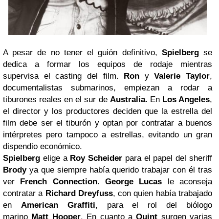
A pesar de no tener el guión definitivo,
Spielberg
se
dedica a formar los equipos de rodaje mientras
supervisa el casting del film.
Ron
y
Valerie Taylor
,
documentalistas submarinos, empiezan a rodar a
tiburones reales en el sur de
Australia.
En
Los Angeles
,
el director y los productores deciden que la estrella del
film debe ser el tiburón y optan por contratar a buenos
intérpretes pero tampoco a estrellas, evitando un gran
dispendio económico.
Spielberg
elige a
Roy Scheider
para el papel del sheriff
Brody
ya que siempre había querido trabajar con él tras
ver
French Connection
.
George Lucas
le aconseja
contratar a
Richard Dreyfuss
, con quien había trabajado
en
American Graffiti
, para el rol del biólogo
marino
Matt
Hooper
. En cuanto a
Quint
surgen varias