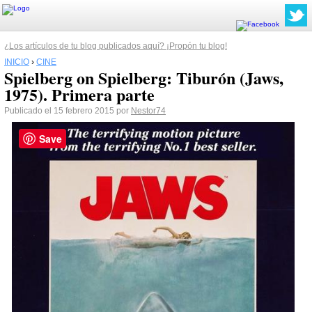
¿Los artículos de tu blog publicados aquí? ¡Propón tu blog!
INICIO
›
CINE
Spielberg on Spielberg: Tiburón (Jaws,
1975). Primera parte
Publicado el 15 febrero 2015 por
Nestor74
Save