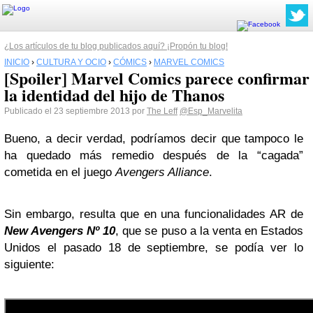
¿Los artículos de tu blog publicados aquí? ¡Propón tu blog!
INICIO
›
CULTURA Y OCIO
›
CÓMICS
›
MARVEL COMICS
[Spoiler] Marvel Comics parece confirmar
la identidad del hijo de Thanos
Publicado el 23 septiembre 2013 por
The Leff
@Esp_Marvelita
Bueno, a decir verdad, podríamos decir que tampoco le
ha quedado más remedio después de la “cagada”
cometida en el juego
Avengers Alliance
.
Sin embargo, resulta que en una funcionalidades AR de
New Avengers Nº 10
, que se puso a la venta en Estados
Unidos el pasado 18 de septiembre, se podía ver lo
siguiente: