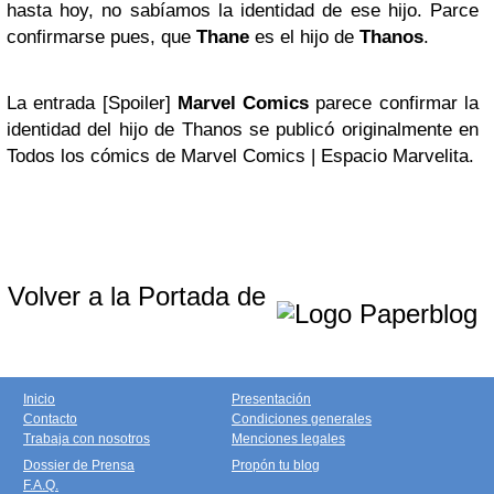
hasta hoy, no sabíamos la identidad de ese hijo. Parce
confirmarse pues, que
Thane
es el hijo de
Thanos
.
La entrada [Spoiler]
Marvel Comics
parece confirmar la
identidad del hijo de Thanos se publicó originalmente en
Todos los cómics de Marvel Comics | Espacio Marvelita.
Volver a la Portada de
Inicio
Presentación
Contacto
Condiciones generales
Trabaja con nosotros
Menciones legales
Dossier de Prensa
Propón tu blog
F.A.Q.