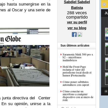
Sabdiel Sabdiel
ajo hasta sumergirse en la
Batista
ones al Oscar y una serie de
288
veces
J
compartido
ver su perfil
ver su blog
Sus últimos artículos
Saramonic blink 500 pro x
b2 – micrófonos
inalámbricos
Hold the Front Page
reclama el valor del
periodismo local desde el
humor |Protecmedia
Cómo poner subtítulos
automáticos con capcut
Cómo conectar un
micrófono a cualquier
dispositivo con ai micro de
 junta directiva del Center
rode
. En su opinión, unirse a la