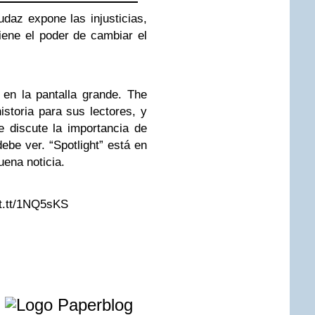
udaz expone las injusticias,
iene el poder de cambiar el
 en la pantalla grande. The
historia para sus lectores, y
 discute la importancia de
debe ver. “Spotlight” está en
uena noticia.
ft.tt/1NQ5sKS
e