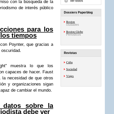
Ver todos
miso con la búsqueda de la
riodismo de interés público
Dossiers Paperblog
Boston
ciudades
ecciones para los
Boston Globe
 los tiempos
Periódicos
 con Poynter, que gracias a
a oscuridad.
Revistas
Cuba
ight” muestra lo que los
Sociedad
ron capaces de hacer. Faust
Viajes
 la necesidad de que otros
ción y organizaciones sigan
 capaz de cambiar el mundo.
0 datos sobre la
iodista debe ver