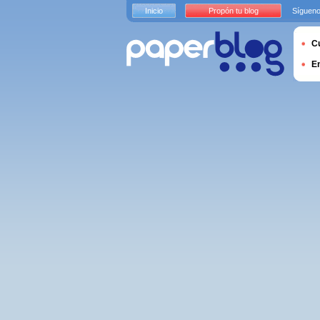
Inicio
Propón tu blog
Sígueno
Cu
E