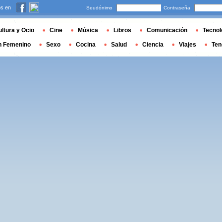
s en
Seudónimo
Contraseña
ltura y Ocio
Cine
Música
Libros
Comunicación
Tecnol
n Femenino
Sexo
Cocina
Salud
Ciencia
Viajes
Ten