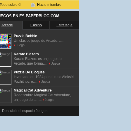
Todo sobre él
Hazte miembro
UEGOS EN ES.PAPERBLOG.COM
Arcade
Casino
Estrategia
Puzzle Bobble
Un clásico juego de Arcade. ......
Juega
Karate Blazers
Karate Blazers es un juego de
Arcade, que forma......
Juega
Puzzle De Bloques
Inventado en 1984 por el ruso Alekséi
Pázhitnov, e......
Juega
Magical Cat Adventure
Redescubre Magical Cat Adventure,
un juego de la......
Juega
Descubrir el espacio Juegos