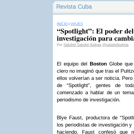
Revista Cuba
INICIO
›
VIAJES
“Spotlight”: El poder de
investigación para camb
Por
Sabdiel Sabdiel Batista
@sabdielbatista
El equipo del
Boston
Globe que 
clero no imaginó que tras el Puli
ellos volverían a ser noticia. Pero
de “Spotlight”, gentes de to
comenzado a hablar de un tema c
periodismo de investigación.
Blye Faust, productora de “Spotli
los periodistas de investigación y
haciendo. Faust confesó que n