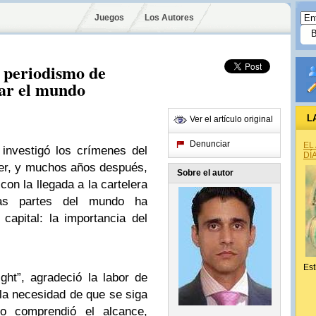
Juegos
Los Autores
l periodismo de
iar el mundo
L
Ver el artículo original
Denunciar
EL
investigó los crímenes del
DÍ
tzer, y muchos años después,
Sobre el autor
 con la llegada a la cartelera
das partes del mundo ha
apital: la importancia del
Est
ght”, agradeció la labor de
 la necesidad de que se siga
o comprendió el alcance,