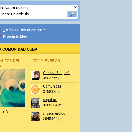
¿ Aún no eres miembro ?
Propón tu blog
A COMUNIDAD CUBA
 AUTOR DEL
TOP MIEMBROS
A
Cristina Sanjosé
3902256 pt
Comunicae
3758385 pt
sepelaci
3268604 pt
her A.l.
silviainterblog
2945964 pt