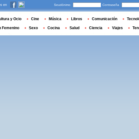
s en
Seudónimo
Contraseña
ltura y Ocio
Cine
Música
Libros
Comunicación
Tecnol
n Femenino
Sexo
Cocina
Salud
Ciencia
Viajes
Ten