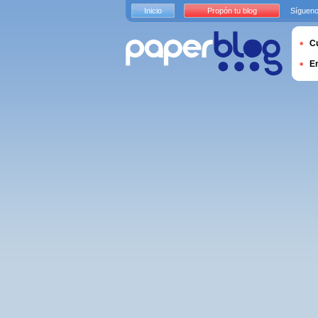
Inicio
Propón tu blog
Sígueno
Cu
E