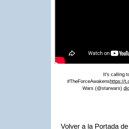
It's calling 
#TheForceAwakens
https://
Wars (@starwars)
di
Volver a la Portada d