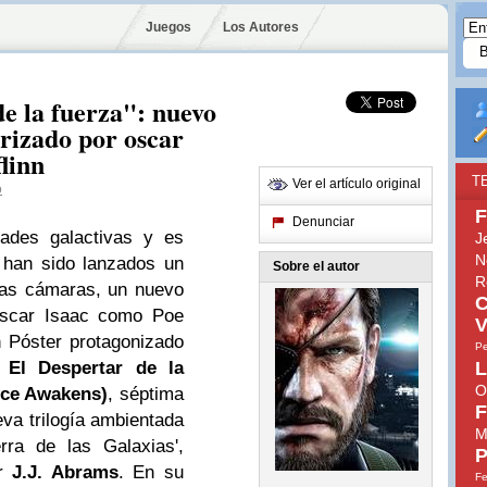
Juegos
Los Autores
de la fuerza": nuevo
erizado por oscar
flinn
T
Ver el artículo original
o
F
Denunciar
ades galactivas y es
J
N
 han sido lanzados un
Sobre el autor
R
las cámaras, un nuevo
C
Oscar Isaac como Poe
V
 Póster protagonizado
Pe
 El Despertar de la
L
O
rce Awakens)
, séptima
F
va trilogía ambientada
M
rra de las Galaxias',
P
or
J.J. Abrams
. En su
Fe