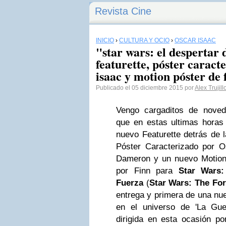
Revista Cine
INICIO
›
CULTURA Y OCIO
›
OSCAR ISAAC
"star wars: el despertar 
featurette, póster caract
isaac y motion póster de 
Publicado el 05 diciembre 2015 por
Alex Trujill
Vengo cargaditos de noved
que en estas ultimas horas
nuevo Featurette detrás de 
Póster Caracterizado por 
Dameron y un nuevo Motion
por Finn para
Star Wars:
Fuerza
(
Star Wars: The Fo
entrega y primera de una nue
en el universo de 'La Gue
dirigida en esta ocasión p