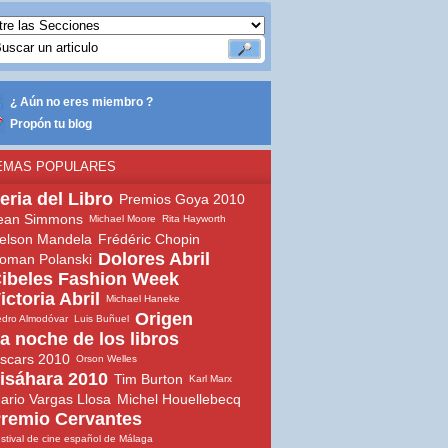
¿ Aún no eres miembro ?
Propón tu blog
EMAS POPULARES
eria del Libro
Premios Goya 2010
ean Simmons
Michael Moore
Rita Hayworth
elson Mandela
Frédéric Chopin
Dolores Abril
oman Polanski
ibeles Fashion Week
ictoria Abril
Michael Haneke
Origen
dro Almodóvar
Luis Buñuel
a noche de los libros
scars 2010
Orson Welles
isáhara 2010
Tim Burton
Karl Marx
ario Vargas Llosa
Michel Houellebecq
remio Cervantes
stival de cine español de Málaga