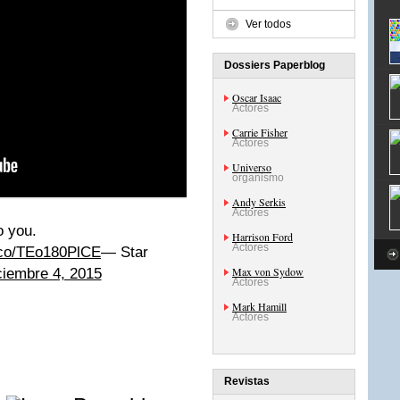
Ver todos
Dossiers Paperblog
Oscar Isaac
Actores
Carrie Fisher
Actores
Universo
organismo
Andy Serkis
Actores
to you.
Harrison Ford
Actores
t.co/TEo180PlCE
— Star
Max von Sydow
ciembre 4, 2015
Actores
Mark Hamill
Actores
Revistas
e