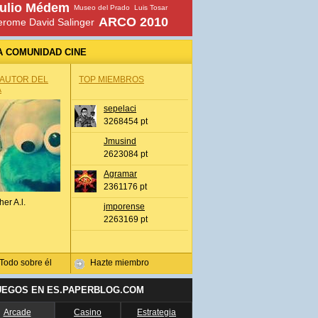
ulio Médem
Museo del Prado
Luis Tosar
ARCO 2010
erome David Salinger
A COMUNIDAD CINE
 AUTOR DEL
TOP MIEMBROS
A
sepelaci
3268454 pt
Jmusind
2623084 pt
Agramar
2361176 pt
her A.l.
jmporense
2263169 pt
Todo sobre él
Hazte miembro
UEGOS EN ES.PAPERBLOG.COM
Arcade
Casino
Estrategia