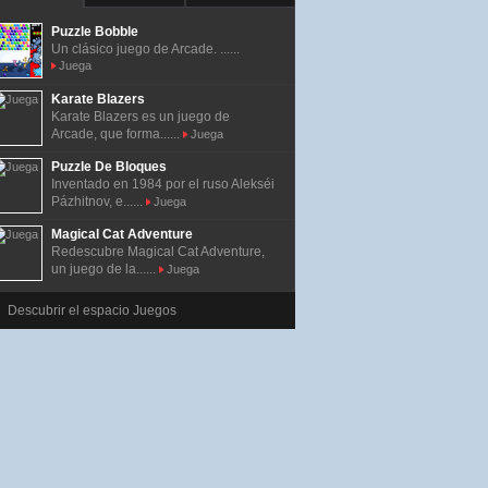
Puzzle Bobble
Un clásico juego de Arcade. ......
Juega
Karate Blazers
Karate Blazers es un juego de
Arcade, que forma......
Juega
Puzzle De Bloques
Inventado en 1984 por el ruso Alekséi
Pázhitnov, e......
Juega
Magical Cat Adventure
Redescubre Magical Cat Adventure,
un juego de la......
Juega
Descubrir el espacio Juegos