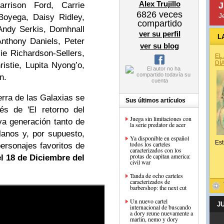
Alex Trujillo
rrison Ford, Carrie
J
6826
veces
J
Boyega, Daisy Ridley,
compartido
Andy Serkis, Domhnall
ver su perfil
L
nthony Daniels, Peter
ver su blog
e Richardson-Sellers,
EL
DÍ
istie, Lupita Nyong’o,
n.
rra de las Galaxias se
Sus últimos artículos
és de 'El retorno del
Juega sin limitaciones con
va generación tanto de
la serie predator de acer
anos y, por supuesto,
Ya disponible en español
Est
todos los carteles
personajes favoritos de
caracterizados con los
protas de capitan america:
l 18 de Diciembre del
civil war
Tanda de ocho carteles
caracterizados de
barbershop: the next cut
Un nuevo cartel
J
internacional de buscando
a dory reune nuevamente a
marlin, nemo y dory