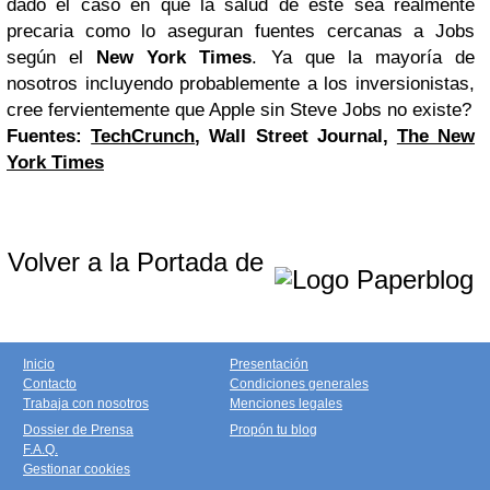
dado el caso en que la salud de este sea realmente
precaria como lo aseguran fuentes cercanas a Jobs
según el
New York Times
. Ya que la mayoría de
nosotros incluyendo probablemente a los inversionistas,
cree fervientemente que Apple sin Steve Jobs no existe?
Fuentes:
TechCrunch
, Wall Street Journal,
The New
York Times
Volver a la Portada de
Inicio
Presentación
Contacto
Condiciones generales
Trabaja con nosotros
Menciones legales
Dossier de Prensa
Propón tu blog
F.A.Q.
Gestionar cookies