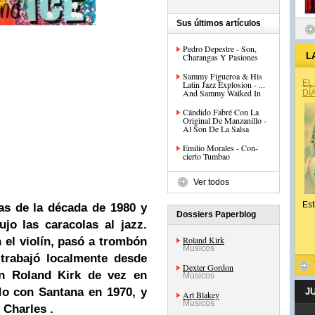
Sus últimos artículos
Pedro Depestre - Son,
L
Charangas Y Pasiones
Sammy Figueroa & His
EL
Latin Jazz Explosion - ...
And Sammy Walked In
DÍ
Cándido Fabré Con La
Original De Manzanillo -
Al Son De La Salsa
Emilio Morales - Con-
cierto Tumbao
Ver todos
Est
as de la década de 1980 y
Dossiers Paperblog
jo las caracolas al jazz.
Roland Kirk
 el violín, pasó a trombón
Músicos
 trabajó localmente desde
Dexter Gordon
an
Roland Kirk
de vez en
Músicos
do con Santana en 1970, y
J
Art Blakey
Músicos
 Charles
.