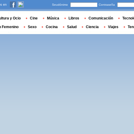
s en
Seudónimo
Contraseña
ltura y Ocio
Cine
Música
Libros
Comunicación
Tecnol
n Femenino
Sexo
Cocina
Salud
Ciencia
Viajes
Ten