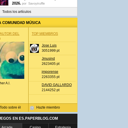
2026.
por
Savoytruffle
Todos los artículos
A COMUNIDAD MÚSICA
 AUTOR DEL
TOP MIEMBROS
A
Jose Luis
3051999 pt
Jmusind
2623405 pt
jmporense
2263355 pt
her A.l.
DAVID GALLARDO
2144252 pt
Todo sobre él
Hazte miembro
UEGOS EN ES.PAPERBLOG.COM
Arcade
Casino
Estrategia