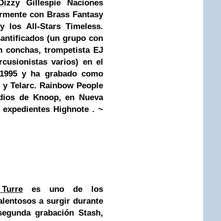
Dizzy Gillespie
Naciones
armente con Brass Fantasy
y los All-Stars Timeless.
santificados (un grupo con
n conchas, trompetista EJ
rcusionistas varios) en el
 1995 y ha grabado como
e, y Telarc. Rainbow People
udios de Knoop, en Nueva
s expedientes Highnote . ~
Turre
es uno de los
alentosos a surgir durante
segunda grabación Stash,