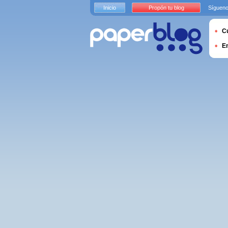
Inicio
Propón tu blog
Sígueno
Cu
E