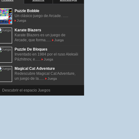
Puzzle Bobble
Un clásico juego de Arcade. ......
Juega
Karate Blazers
Karate Blazers es un juego de
Arcade, que forma......
Juega
Puzzle De Bloques
Inventado en 1984 por el ruso Alekséi
Pázhitnov, e......
Juega
Magical Cat Adventure
Redescubre Magical Cat Adventure,
un juego de la......
Juega
Descubrir el espacio Juegos