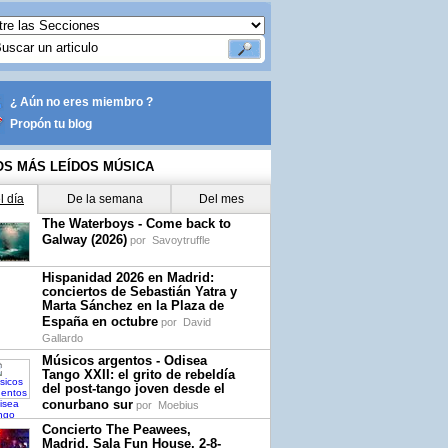
¿ Aún no eres miembro ?
Propón tu blog
OS MÁS LEÍDOS MÚSICA
l día
De la semana
Del mes
The Waterboys - Come back to
Galway (2026)
por
Savoytruffle
Hispanidad 2026 en Madrid:
conciertos de Sebastián Yatra y
Marta Sánchez en la Plaza de
España en octubre
por
David
Gallardo
Músicos argentos - Odisea
Tango XXII: el grito de rebeldía
del post-tango joven desde el
conurbano sur
por
Moebius
Concierto The Peawees,
Madrid, Sala Fun House, 2-8-