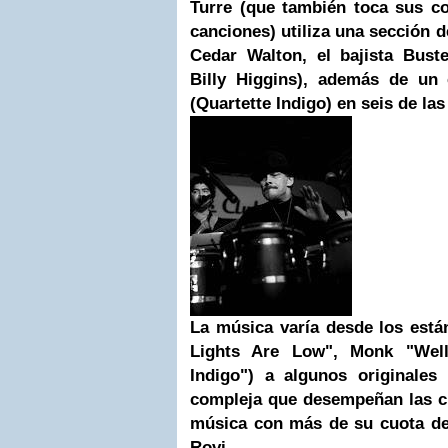
Turre (que también toca sus c
canciones) utiliza una sección d
Cedar Walton, el bajista Buste
Billy Higgins), además de un 
(Quartette Indigo) en seis de la
La música varía desde los est
Lights Are Low", Monk "Wel
Indigo") a algunos originale
compleja que desempeñan las cu
música con más de su cuota de
Rovi