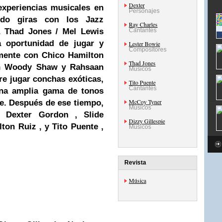
Dexter
experiencias musicales en
Personajes
ndo giras con los Jazz
Ray Charles
a
Thad Jones
/ Mel Lewis
Cantantes
a oportunidad de jugar y
Lester Bowie
Compositores
rmente con Chico Hamilton
Thad Jones
con Woody Shaw y Rahsaan
Músicos
re jugar conchas exóticas,
Tito Puente
Cantantes
una amplia gama de tonos
McCoy Tyner
te. Después de ese tiempo,
Músicos
r,
Dexter
Gordon
, Slide
Dizzy Gillespie
lton Ruiz , y
Tito Puente
,
Músicos
Revista
Música