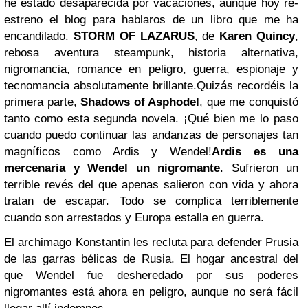
he estado desaparecida por vacaciones, aunque hoy re-
estreno el blog para hablaros de un libro que me ha
encandilado.
STORM OF LAZARUS
, de
Karen Quincy
,
rebosa aventura steampunk, historia alternativa,
nigromancia, romance en peligro, guerra, espionaje y
tecnomancia absolutamente brillante.
Quizás recordéis la
primera parte,
Shadows of Asphodel
, que me conquistó
tanto como esta segunda novela.
¡Qué bien me lo paso
cuando puedo continuar las andanzas de personajes tan
magníficos como Ardis y Wendel!
Ardis es una
mercenaria y Wendel un nigromante
. Sufrieron un
terrible revés del que apenas salieron con vida y ahora
tratan de escapar. Todo se complica terriblemente
cuando son arrestados y Europa estalla en guerra.
El archimago Konstantin les recluta para defender Prusia
de las garras bélicas de Rusia. El hogar ancestral del
que Wendel fue desheredado por sus poderes
nigromantes está ahora en peligro, aunque no será fácil