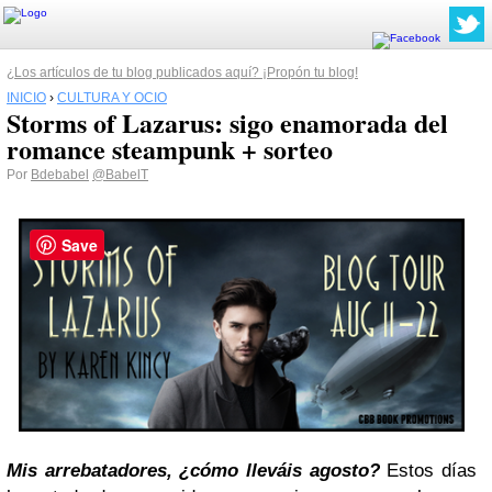
¿Los artículos de tu blog publicados aquí? ¡Propón tu blog!
INICIO
›
CULTURA Y OCIO
Storms of Lazarus: sigo enamorada del
romance steampunk + sorteo
Por
Bdebabel
@BabelT
Save
Mis arrebatadores, ¿cómo lleváis agosto?
Estos días