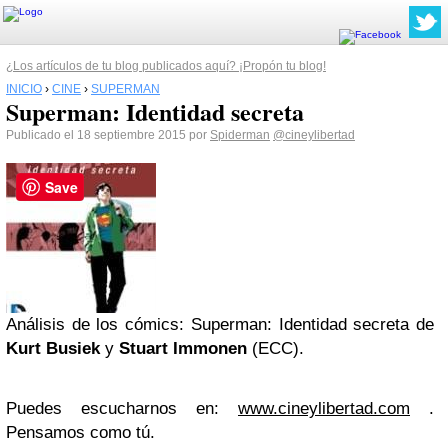
¿Los artículos de tu blog publicados aquí? ¡Propón tu blog!
INICIO
›
CINE
›
SUPERMAN
Superman: Identidad secreta
Publicado el 18 septiembre 2015 por
Spiderman
@cineylibertad
Save
Análisis de los cómics: Superman: Identidad secreta de
Kurt Busiek
y
Stuart Immonen
(ECC).
Puedes escucharnos en:
www.cineylibertad.com
.
Pensamos como tú.