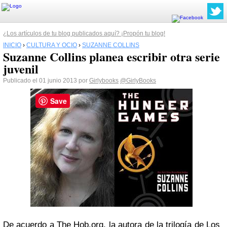
¿Los artículos de tu blog publicados aquí? ¡Propón tu blog!
INICIO
›
CULTURA Y OCIO
›
SUZANNE COLLINS
Suzanne Collins planea escribir otra serie
juvenil
Publicado el 01 junio 2013 por
Girlybooks
@GirlyBooks
Save
De acuerdo a The Hob.org, la autora de la trilogía de Los