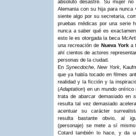
absoluto desastre. Su mujer no
Alemania con su hija para nunca v
siente algo por su secretaria, co
pruebas médicas por una serie ho
nunca a saber qué es exactamente
esto le es otorgada la beca McArthu
una recreación de
Nueva York
a 
ahí cientos de actores representar
personas de la ciudad.
En
Synecdoche, New York
, Kauf
que ya había tocado en filmes ant
realidad y la ficción y la inspirac
(
Adaptation
) en un mundo onírico 
trata de abarcar demasiado en s
resulta tal vez demasiado aceler
acentuar su carácter surrealis
resulta bastante obvio, al i
(personaje) se mete a sí mismo
Cotard también lo hace, y da 