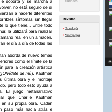
 le soporta y se marcha a
ciudades
olver, no está seguro de si
mienzan a hacerle diferentes
rribles síntomas sin llegar
Revistas
 lo que tiene... Entre todo
Tecnología
r, la utilizará para realizar
Videojuegos
tamaño real en un almacén,
án el día a día de todas las
man aborda de nuevo temas
eriores como el límite de la
ión para la creación artística
(
¡Olvídate de mí!
). Kaufman
u última obra y el montaje
ado, pero todo esto ayuda a
ta. El juego metanarrativo
gual que Charlie Kaufman
 en su propia obra, Caden
un paso más hacia atrás e