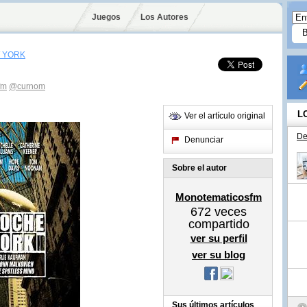
Juegos
Los Autores
 YORK
fm
@curnom
L
Ver el artículo original
De
Denunciar
Sobre el autor
Monotematicosfm
672
veces
compartido
ver su perfil
ver su blog
Sus últimos artículos