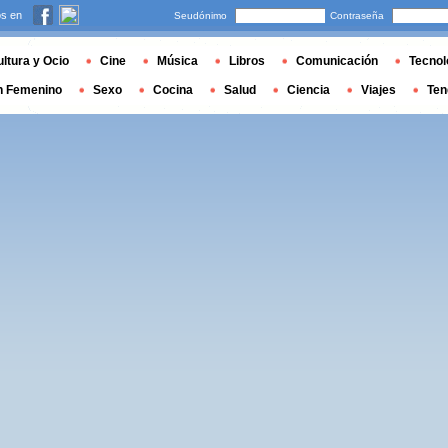
s en
Seudónimo
Contraseña
ltura y Ocio
Cine
Música
Libros
Comunicación
Tecnol
n Femenino
Sexo
Cocina
Salud
Ciencia
Viajes
Ten