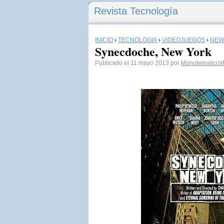
Revista Tecnología
INICIO
›
TECNOLOGÍA
›
VIDEOJUEGOS
›
NEW
Synecdoche, New York
Publicado el 11 mayo 2013 por
Monotematicos