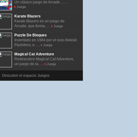
Un clásico juego de Arcade. ......
Juega
Karate Blazers
Karate Blazers es un juego de
Arcade, que forma......
Juega
Puzzle De Bloques
Inventado en 1984 por el ruso Alekséi
Pázhitnov, e......
Juega
Magical Cat Adventure
Redescubre Magical Cat Adventure,
un juego de la......
Juega
Descubrir el espacio Juegos