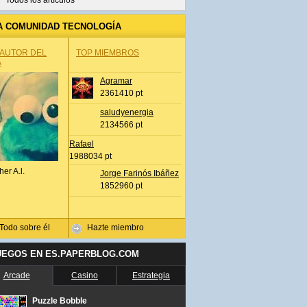
Todos los artículos
A COMUNIDAD TECNOLOGÍA
 AUTOR DEL
TOP MIEMBROS
A
Agramar
2361410 pt
saludyenergia
2134566 pt
Rafael
1988034 pt
her A.l.
Jorge Farinós Ibáñez
1852960 pt
Todo sobre él
Hazte miembro
UEGOS EN ES.PAPERBLOG.COM
Arcade
Casino
Estrategia
Puzzle Bobble