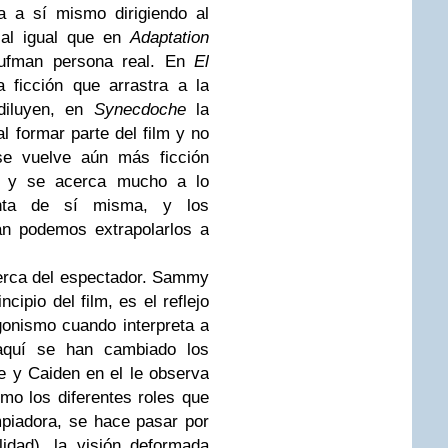
ta a sí mismo dirigiendo al
, al igual que en
Adaptation
ufman persona real. En
El
ficción que arrastra a la
diluyen, en
Synecdoche
la
al formar parte del film y no
 se vuelve aún más ficción
le y se acerca mucho a lo
enta de sí misma, y los
an podemos extrapolarlos a
erca del espectador. Sammy
ncipio del film, es el reflejo
gonismo cuando interpreta a
aquí se han cambiado los
 y Caiden en el le observa
imo los diferentes roles que
mpiadora, se hace pasar por
idad), la visión deformada