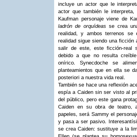
incluye un actor que le interpre
actor que también le interpreta
Kaufman personaje viene de Ka
ladrón de orquídeas
se crea una 
realidad, y ambos terrenos se 
realidad sigue siendo una ficción 
salir de este, este ficción-real
debido a que no resulta creíb
onírico. Synecdoche se alim
planteamientos que en ella se d
posteriori a nuestra vida real.
También se hace una reflexión ac
espía a Caiden sin ser visto al pri
del público, pero este gana prota
Caiden en su obra de teatro, 
papeles, será Sammy el personaje
y pasa a ser pasivo. Interesantís
se crea Caiden: sustituye a la li
Ellen (se plantea su homosexual