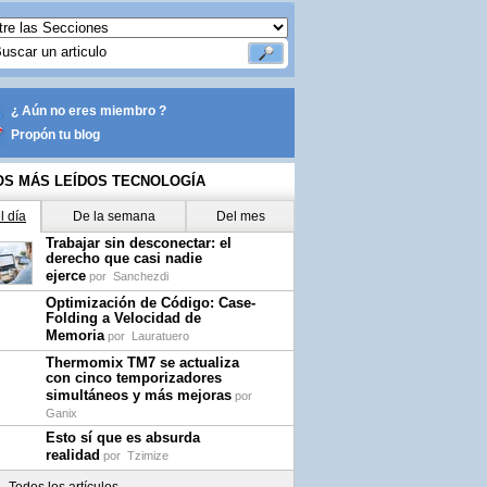
¿ Aún no eres miembro ?
Propón tu blog
OS MÁS LEÍDOS TECNOLOGÍA
l día
De la semana
Del mes
Trabajar sin desconectar: el
derecho que casi nadie
ejerce
por
Sanchezdi
Optimización de Código: Case-
Folding a Velocidad de
Memoria
por
Lauratuero
Thermomix TM7 se actualiza
con cinco temporizadores
simultáneos y más mejoras
por
Ganix
Esto sí que es absurda
realidad
por
Tzimize