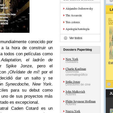
Alejandro Jodorowsky
L
The Assassin
EL
Tres colores
DÍ
Apología/Antología
Ver todos
mundialmente conocido por
 a la hora de construir un
Dossiers Paperblog
 a todos con películas como
New York
o
Adaptation, el ladrón de
ciudades
Est
or Spike Jonze, pero el
Charlie Kaufman
 con
¡Olvídate de mí!
por el
Guionista
cinematográfico
decidió dar un salto y se
Spike Jonze
ión
Synecdoche, New York
.
Directores de cine
ciles para su debut como
John Malkovich
J
Actores
ar uno de sus proyectos más
Philip Seymour Hoffman
ltado es excepcional.
Actores
teatral Caden Cotard es un
Nueva York