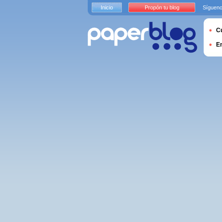
Inicio
Propón tu blog
Sígueno
Cu
E