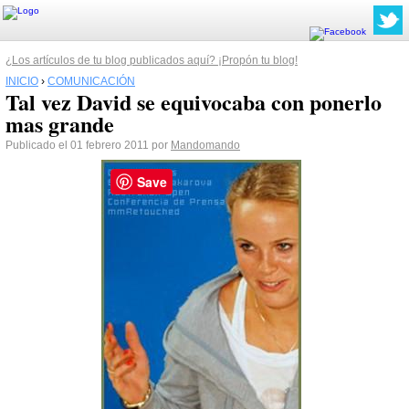
¿Los artículos de tu blog publicados aquí? ¡Propón tu blog!
INICIO
›
COMUNICACIÓN
Tal vez David se equivocaba con ponerlo
mas grande
Publicado el 01 febrero 2011 por
Mandomando
Save