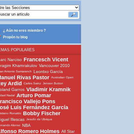
¿ Aún no eres miembro ?
Propón tu blog
EMAS POPULARES
Francesch Vicent
arc Narciso
bragim Khamrakulov
Vancouver 2010
Leontxo García
an Antonio Samaranch
anuel Rivas Pastor
Australian Open
ey Ardid
Carlos Sainz
Jenson Button
Vladimir Kramnik
oland Garros
Arturo Pomar
fael Nadal
rancisco Vallejo Pons
osé Luis Fernández García
Bobby Fischer
istiano Ronaldo
iguel Illescas
Jesulín de Ubrique
NBA
rnando Alonso
lfonso Romero Holmes
All Star