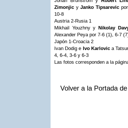
Johan Brunstrom y
Robert Lin
Zimonjic
y
Janko Tipsarevic
por 
10-8
Austria 2-Rusia 1
Mikhail Youzhny y
Nikolay Dav
Alexander Peya por 7-6 (1), 6-7 (7)
Japón 1-Croacia 2
Ivan Dodig e
Ivo Karlovic
a Tatsum
4, 6-4, 3-6 y 6-3
Las fotos corresponden a la página
Volver a la Portada d