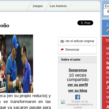
Juegos
Los Autores
moño
T
Ver el artículo original
M
Denunciar
I
Ju
Sobre el autor
M
R
Seoprensa
R
10
veces
Ra
compartido
F
ver su perfil
J
ver su blog
Cr
a (en su propio reducto) y
M
 se transformaron en las
Fe
A
 que ya sacaron pasaje para