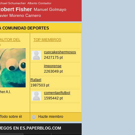
chael Schumacher
Alberto Contador
obert Fisher
Manuel Golmayo
avier Moreno Carnero
A COMUNIDAD DEPORTES
 AUTOR DEL
TOP MIEMBROS
A
cupcakeshermosos
2427175 pt
jmporense
2263049 pt
Rafael
1987503 pt
her A.l.
comentaelfutbol
1595442 pt
Todo sobre él
Hazte miembro
UEGOS EN ES.PAPERBLOG.COM