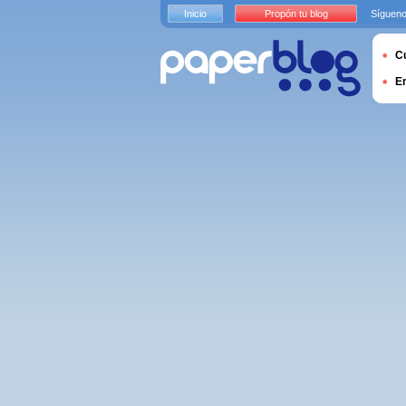
Inicio
Propón tu blog
Sígueno
Cu
E