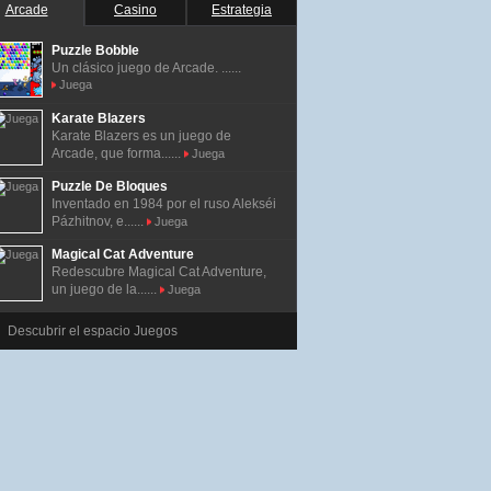
Arcade
Casino
Estrategia
Puzzle Bobble
Un clásico juego de Arcade. ......
Juega
Karate Blazers
Karate Blazers es un juego de
Arcade, que forma......
Juega
Puzzle De Bloques
Inventado en 1984 por el ruso Alekséi
Pázhitnov, e......
Juega
Magical Cat Adventure
Redescubre Magical Cat Adventure,
un juego de la......
Juega
Descubrir el espacio Juegos