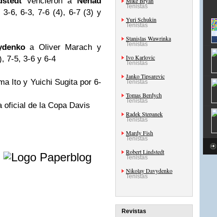
dstedt
vencieron a
Nenad
Mike Bryan
Tenistas
3-6, 6-3, 7-6 (4), 6-7 (3) y
Yuri Schukin
Tenistas
Stanislas Wawrinka
Tenistas
ydenko
a Oliver Marach y
Ivo Karlovic
, 7-5, 3-6 y 6-4
Tenistas
Janko Tipsarevic
a Ito y Yuichi Sugita por 6-
Tenistas
Tomas Berdych
Tenistas
 oficial de la Copa Davis
Radek Stepanek
Tenistas
Mardy Fish
Tenistas
e
Robert Lindstedt
Tenistas
Nikolay Davydenko
Tenistas
Revistas