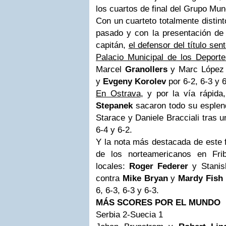
los cuartos de final del Grupo Mun
Con un cuarteto totalmente distinto
pasado y con la presentación de A
capitán,
el defensor del título sen
Palacio Municipal de los Deport
Marcel
Granollers
y Marc López 
y
Evgeny Korolev
por 6-2, 6-3 y 6
En Ostrava
, y por la vía rápida
Stepanek
sacaron todo su esplend
Starace y Daniele Bracciali tras 
6-4 y 6-2.
Y la nota más destacada de este f
de los norteamericanos en Frib
locales:
Roger Federer
y Stanis
contra
Mike Bryan
y
Mardy Fish
6, 6-3, 6-3 y 6-3.
MÁS SCORES POR EL MUNDO
Serbia 2-Suecia 1