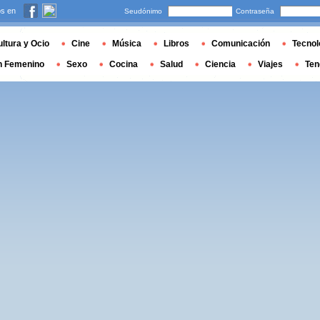
s en
Seudónimo
Contraseña
ltura y Ocio
Cine
Música
Libros
Comunicación
Tecnol
n Femenino
Sexo
Cocina
Salud
Ciencia
Viajes
Ten