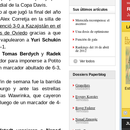
Mi
dial de la Copa Davis.
R
Sus últimos artículos
 al que jugó la final del año
J
lex Corretja en la silla de
Merecida recompensa: el
ascenso
tenció 3-0 a Kazajistán en el
L
Una dosis de optimismo
es de Oviedo
gracias a que
EL
Función de gala
vapulearon a
Yuri Schukin
DÍ
-1.
Rankings del 16 de abril
de 2012
,
Tomas Berdych
y
Radek
or para imponerse a Potito
Ver todos
un marcador abultado de 6-3,
Dossiers Paperblog
in de semana fue la barrida
Granollers
urgo y ante las estrellas
ciudades
Est
las Wawrinka, que cayeron
Evgeny Korolev
Tenistas
luego de un marcador de 4-
Roger Federer
Tenistas
Nenad Zimonjic
Tenistas
J