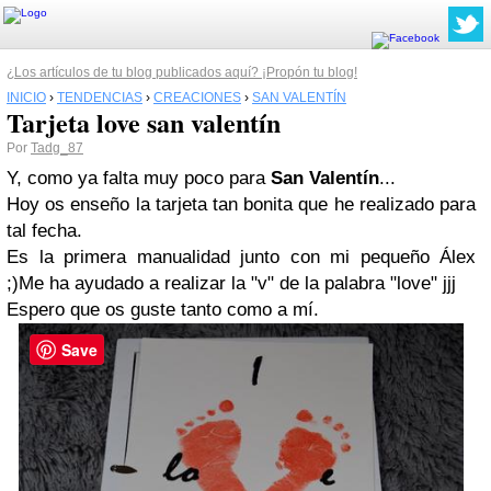
¿Los artículos de tu blog publicados aquí? ¡Propón tu blog!
INICIO
›
TENDENCIAS
›
CREACIONES
›
SAN VALENTÍN
Tarjeta love san valentín
Por
Tadg_87
Y, como ya falta muy poco para
San Valentín
...
Hoy os enseño la tarjeta tan bonita que he realizado para
tal fecha.
Es la primera manualidad junto con mi pequeño Álex
;)
Me ha ayudado a realizar la "v" de la palabra "love" jjj
Espero que os guste tanto como a mí.
Save