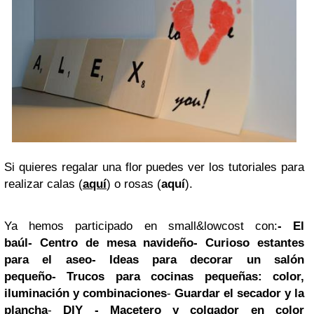
Si quieres regalar una flor puedes ver los tutoriales para
realizar calas (
aquí
) o rosas (
aquí
).
Ya hemos participado en small&lowcost con:
-
El
baúl
-
Centro de mesa navideño
-
Curioso estantes
para el aseo
-
Ideas para decorar un salón
pequeño
-
Trucos para cocinas pequeñas: color,
iluminación y combinaciones
-
Guardar el secador y la
plancha
-
DIY - Macetero y colgador en color