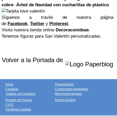
cobre
-
Árbol de
Navidad
con cucharillas de plástico
Síguenos a través de nuestra página
de
Facebook
,
Twitter
y
Pinterest
.
Visita nuestra tienda online
Decoraconideas
.
Tenemos figuras para San Valentín personalizadas.
Volver a la Portada de
Inicio
Presentación
Contacto
Condiciones generales
Trabaja con nosotros
Menciones legales
Dossier de Prensa
Propón tu blog
F.A.Q.
Gestionar cookies