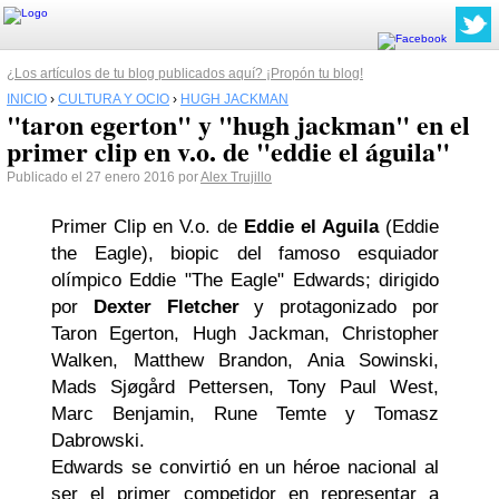
¿Los artículos de tu blog publicados aquí? ¡Propón tu blog!
INICIO
›
CULTURA Y OCIO
›
HUGH JACKMAN
"taron egerton" y "hugh jackman" en el
primer clip en v.o. de "eddie el águila"
Publicado el 27 enero 2016 por
Alex Trujillo
Primer Clip en V.o. de
Eddie el Aguila
(
Eddie
the Eagle),
biopic del famoso esquiador
olímpico Eddie "The Eagle" Edwards; dirigido
por
Dexter Fletcher
y protagonizado por
Taron Egerton, Hugh Jackman, Christopher
Walken, Matthew Brandon, Ania Sowinski,
Mads Sjøgård Pettersen, Tony Paul West,
Marc Benjamin, Rune Temte y Tomasz
Dabrowski.
Edwards se convirtió en un héroe nacional al
ser el primer competidor en representar a