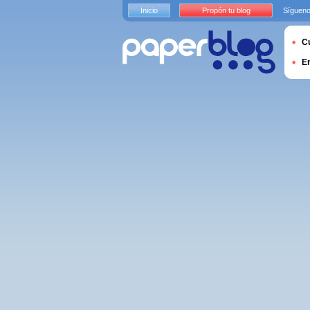
Inicio
Propón tu blog
Sígueno
Cu
E