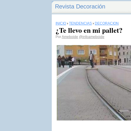
Revista Decoración
INICIO
›
TENDENCIAS
›
DECORACIÓN
¿Te llevo en mi pallet?
Por
Ameboide
@infoameboide