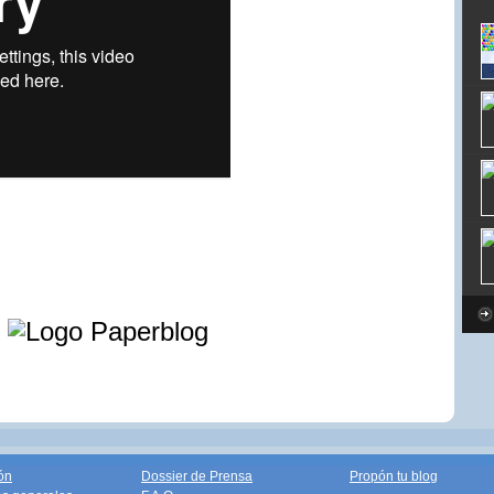
e
ón
Dossier de Prensa
Propón tu blog