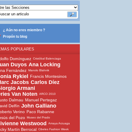
¿ Aún no eres miembro ?
Propón tu blog
EMAS POPULARES
dolfo Domínguez
Cristóbal Balenciaga
uan Duyos
Ana Locking
ina Fernández
Manolo Blahnik
onia Rykiel
Francis Montesinos
arc Jacobs
Carlos Díez
iorgio Armani
ries Van Noten
ARCO 2010
usto Dalmau
Manuel Pertegaz
John Galliano
avid Delfín
oberto Verino
Paco Rabanne
esús del Pozo
Museo del Prado
ivienne Westwood
Amaya Arzuaga
icky Martín Berrocal
Cibeles Fashion Week