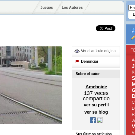
Juegos
Los Autores
T
Ver el artículo original
A
Denunciar
J
K
Sobre el autor
S
M
Ameboide
G
137
veces
D
compartido
C
ver su perfil
D
ver su blog
R
J
V
V
Sus últimos artículos