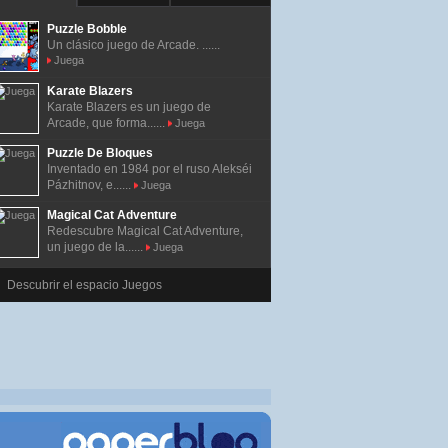
Puzzle Bobble
Un clásico juego de Arcade. ......
Juega
Karate Blazers
Karate Blazers es un juego de
Arcade, que forma......
Juega
Puzzle De Bloques
Inventado en 1984 por el ruso Alekséi
Pázhitnov, e......
Juega
Magical Cat Adventure
Redescubre Magical Cat Adventure,
un juego de la......
Juega
Descubrir el espacio Juegos