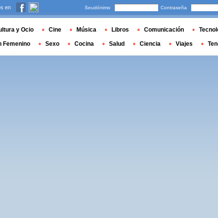
s en
Seudónimo
Contraseña
ltura y Ocio
Cine
Música
Libros
Comunicación
Tecnol
n Femenino
Sexo
Cocina
Salud
Ciencia
Viajes
Ten