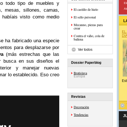
to todo tipo de muebles y
El
El castillo de hielo
A
ts, mesas, sillones, camas,
o habíais visto como medio
El sello personal
L
Mecanno, piezas para
crear
EL
Contra el vaho, cola de
DÍ
ballena
e ha fabricado una especie
ientos para desplazarse por
Ver todos
va
(más estrechas que las
or busca en sus diseños el
Dossier Paperblog
terior y manejar nuevas
Bratislava
mar lo establecido. Eso creo
Europa
Est
Revistas
Decoración
Tendencias
J