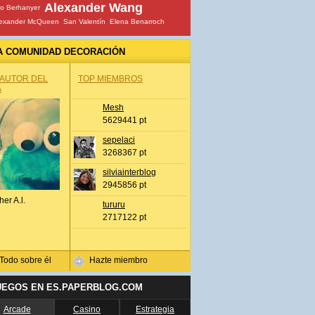
Alexander Wang
io Berhanyer
lexander McQueen
San Valentín
Elena Benarroch
A COMUNIDAD DECORACIÓN
 AUTOR DEL
TOP MIEMBROS
A
Mesh
5629441 pt
sepelaci
3268367 pt
silviainterblog
2945856 pt
her A.l.
tururu
2717122 pt
Todo sobre él
Hazte miembro
UEGOS EN ES.PAPERBLOG.COM
Arcade
Casino
Estrategia