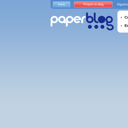
Inicio
Propón tu blog
Sígueno
Cu
E