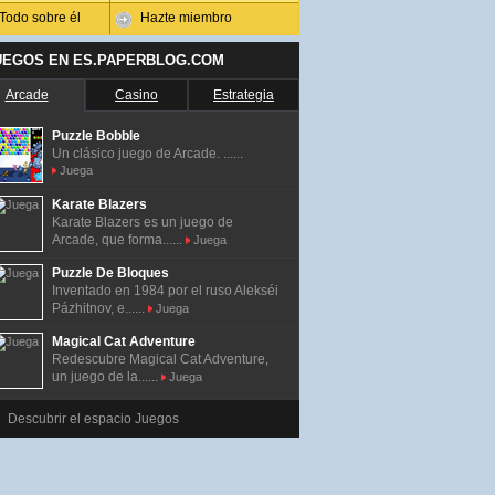
Todo sobre él
Hazte miembro
UEGOS EN ES.PAPERBLOG.COM
Arcade
Casino
Estrategia
Puzzle Bobble
Un clásico juego de Arcade. ......
Juega
Karate Blazers
Karate Blazers es un juego de
Arcade, que forma......
Juega
Puzzle De Bloques
Inventado en 1984 por el ruso Alekséi
Pázhitnov, e......
Juega
Magical Cat Adventure
Redescubre Magical Cat Adventure,
un juego de la......
Juega
Descubrir el espacio Juegos