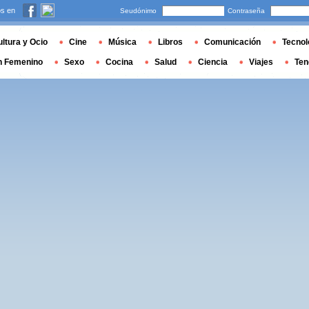
s en
Seudónimo
Contraseña
ltura y Ocio
Cine
Música
Libros
Comunicación
Tecnol
n Femenino
Sexo
Cocina
Salud
Ciencia
Viajes
Ten