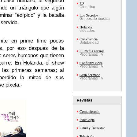
o calor humano; al segundo
3D
Científico
ando un triángulo que algún
inar “edípico” y la batalla
Los Secretos
Grupos de música
 servida.
Holanda
ciudades
Convivencia
ite en prime time pocas
Solidaridad
es, por eso después de la
Su media naranja
Programas TV
s seres humanos que tienen
burre. En Holanda, el show
Confianza ciega
Programas TV
 las primeras semanas; al
Gran hermano
perdido la mitad de sus
Programas TV
e pixela.-
Revistas
Comunicación
Psicología
Salud y Bienestar
Televisión