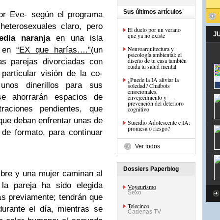
Sus últimos artículos
or Eve- según el programa
-heterosexuales claro, pero
El duelo por un verano
J
que ya no existe
dia naranja
en una isla
Neuroarquitectura y
y en
“EX que harías….”
(un
psicología ambiental: el
diseño de tu casa también
as parejas divorciadas con
cuida tu salud mental
articular visión de la co-
¿Puede la IA aliviar la
 unos dinerillos para sus
soledad? Chatbots
emocionales,
e ahorrarán espacios de
envejecimiento y
prevención del deterioro
traciones pendientes, que
cognitivo
 que deban enfrentar unas de
Suicidio Adolescente e IA:
promesa o riesgo?
 de formato, para continuar
Ver todos
Dossiers Paperblog
bre y una mujer caminan al
 la pareja ha sido elegida
Voyeurismo
Sexo
s previamente; tendrán que
Telecinco
urante el día, mientras se
Cadenas TV