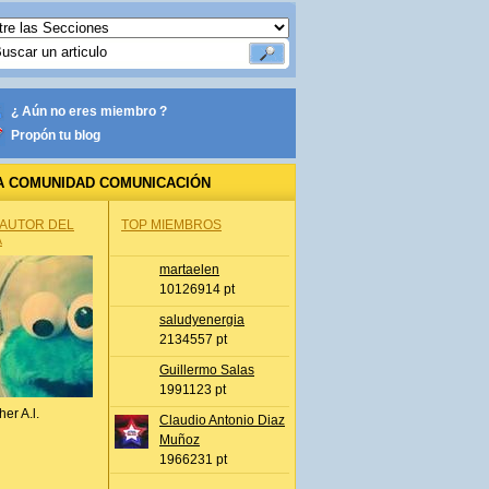
¿ Aún no eres miembro ?
Propón tu blog
A COMUNIDAD COMUNICACIÓN
 AUTOR DEL
TOP MIEMBROS
A
martaelen
10126914 pt
saludyenergia
2134557 pt
Guillermo Salas
1991123 pt
her A.l.
Claudio Antonio Diaz
Muñoz
1966231 pt