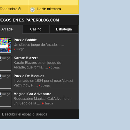
Todo sobre él
Hazte miembro
UEGOS EN ES.PAPERBLOG.COM
Arcade
Casino
Estrategia
Puzzle Bobble
Un clásico juego de Arcade. ......
Juega
Karate Blazers
Karate Blazers es un juego de
Arcade, que forma......
Juega
Puzzle De Bloques
Inventado en 1984 por el ruso Alekséi
Pázhitnov, e......
Juega
Magical Cat Adventure
Redescubre Magical Cat Adventure,
un juego de la......
Juega
Descubrir el espacio Juegos