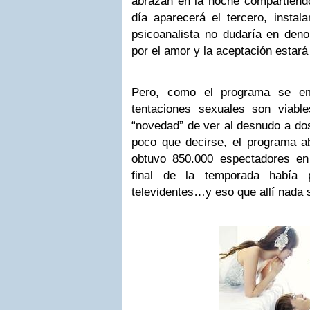
abrazan en la noche compartiend
día aparecerá el tercero, instal
psicoanalista no dudaría en denom
por el amor y la aceptación estará
Pero, como el programa se em
tentaciones sexuales son viabl
“novedad” de ver al desnudo a do
poco que decirse, el programa a
obtuvo 850.000 espectadores en
final de la temporada había 
televidentes…y eso que allí nada s