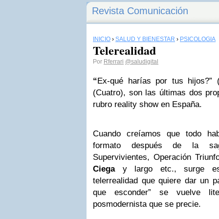
Revista Comunicación
INICIO
›
SALUD Y BIENESTAR
›
PSICOLOGÍA
Telerealidad
Por
Rferrari
@saludigital
“
Ex-qué harías por tus hijos?”
(Cuatro), son las últimas dos pro
rubro reality show en España.
Cuando creíamos que todo hab
formato después de la s
Supervivientes, Operación Triunf
Ciega
y largo etc., surge es
telerrealidad que quiere dar un 
que esconder” se vuelve lit
posmodernista que se precie.