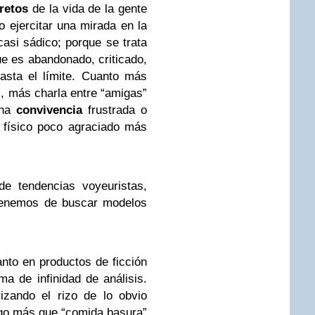
retos
de la vida de la gente
o ejercitar una mirada en la
casi sádico; porque se trata
ue es abandonado, criticado,
asta el límite. Cuanto más
s, más charla entre “amigas”
una
convivencia
frustrada o
n físico poco agraciado más
de tendencias voyeuristas,
 tenemos de buscar modelos
nto en productos de ficción
ma de infinidad de análisis.
izando el rizo de lo obvio
algo más que “comida basura”