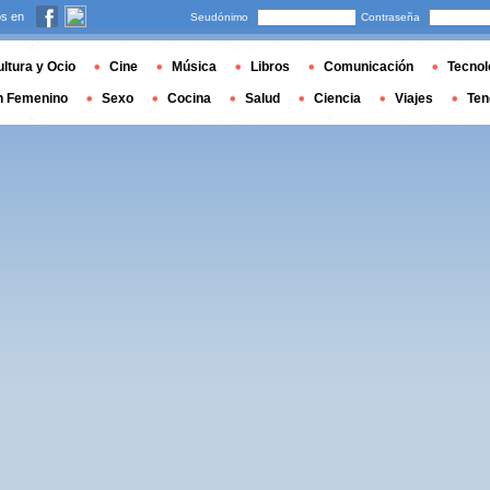
s en
Seudónimo
Contraseña
ltura y Ocio
Cine
Música
Libros
Comunicación
Tecnol
n Femenino
Sexo
Cocina
Salud
Ciencia
Viajes
Ten