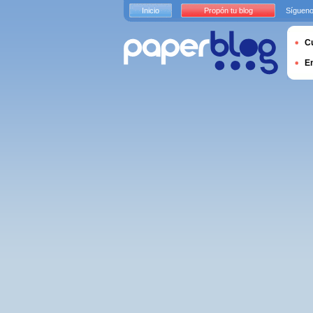
Inicio
Propón tu blog
Sígueno
Cu
E