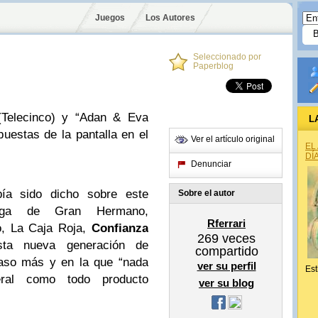
Juegos
Los Autores
Seleccionado por
Paperblog
 (Telecinco) y “Adan & Eva
L
puestas de la pantalla en el
Ver el artículo original
EL
DÍ
Denunciar
ía sido dicho sobre este
Sobre el autor
aga de Gran Hermano,
Rferrari
o, La Caja Roja,
Confianza
269
veces
ta nueva generación de
compartido
paso más y en la que “nada
ver su perfil
Est
eral como todo producto
ver su blog