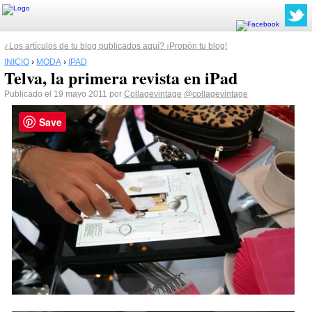
¿Los artículos de tu blog publicados aquí? ¡Propón tu blog!
INICIO
›
MODA
›
IPAD
Telva, la primera revista en iPad
Publicado el 19 mayo 2011 por
Collagevintage
@collagevintage
Save