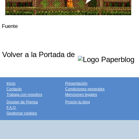
Fuente
Volver a la Portada de
Inicio
Presentación
Contacto
Condiciones generales
Trabaja con nosotros
Menciones legales
Dossier de Prensa
Propón tu blog
F.A.Q.
Gestionar cookies