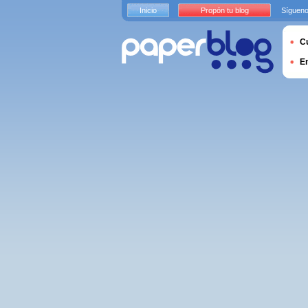
Inicio
Propón tu blog
Sígueno
Cu
E