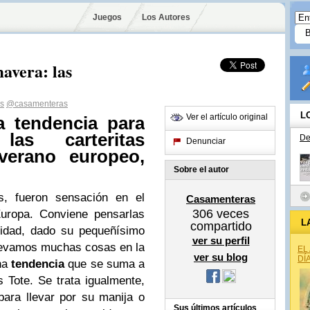
Juegos
Los Autores
avera: las
s
@casamenteras
L
Ver el artículo original
a tendencia para
las carteritas
De
Denunciar
verano europeo,
Sobre el autor
s, fueron sensación en el
Casamenteras
306
veces
uropa. Conviene pensarlas
L
compartido
lidad, dado su pequeñísimo
ver su perfil
llevamos muchas cosas en la
EL
ver su blog
DÍ
na
tendencia
que se suma a
 Tote. Se trata igualmente,
ara llevar por su manija o
Sus últimos artículos