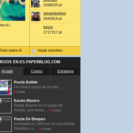
3268535 pt
silviainterblog
2945919 pt
her A.l.
tururu
2717317 pt
Todo sobre él
Hazte miembro
UEGOS EN ES.PAPERBLOG.COM
Arcade
Casino
Estrategia
Puzzle Bobble
Un clásico juego de Arcade. ......
Juega
Karate Blazers
Karate Blazers es un juego de
Arcade, que forma......
Juega
Puzzle De Bloques
Inventado en 1984 por el ruso Alekséi
Pázhitnov, e......
Juega