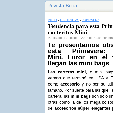
Revista Boda
INICIO
›
TENDENCIAS
›
PRIMAVERA
Tendencia para esta Prim
carteritas Mini
Publicado el 29 octubre 2013 por
Casamentera
Te presentamos otr
esta Primavera: 
Mini. Furor en el 
llegan las mini bags
Las carteras mini
, o mini bag
verano que terminó en USA y E
como
accesorio
y no por su uti
tamaño. Por suerte para las que 
cartera, las
mini bags
son solo u
otras como la de los mega bolsos
de
accesorios súper elegantes
p