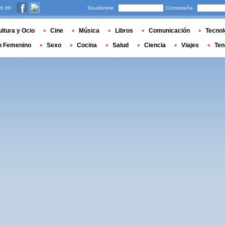
s en
Seudónimo
Contraseña
ltura y Ocio
Cine
Música
Libros
Comunicación
Tecnol
n Femenino
Sexo
Cocina
Salud
Ciencia
Viajes
Ten