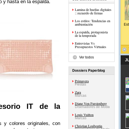
o y hasta en la espalda.
Lamina de huellas digitales
:: recuerdo de firmas
Los estilos: Tendencias en
ambientación
Est
La espalda, protagonista
de la temporada
Entrevistas Vs
Presupuestos Virtuales
Ver todos
J
Dossiers Paperblog
Primavera
Fiestas
Zara
Marcas
Diane Von Furstenberg
esorio IT de la
Diseñadores de Moda
Louis Vuitton
Marcas
 y colores originales, con
Christian Louboutin