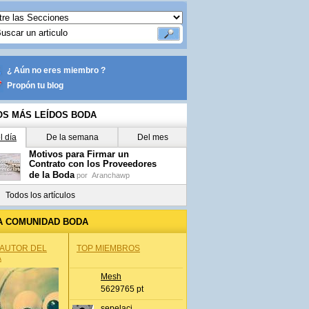
¿ Aún no eres miembro ?
Propón tu blog
OS MÁS LEÍDOS BODA
l día
De la semana
Del mes
Motivos para Firmar un
Contrato con los Proveedores
de la Boda
por
Aranchawp
Todos los artículos
A COMUNIDAD BODA
 AUTOR DEL
TOP MIEMBROS
A
Mesh
5629765 pt
sepelaci