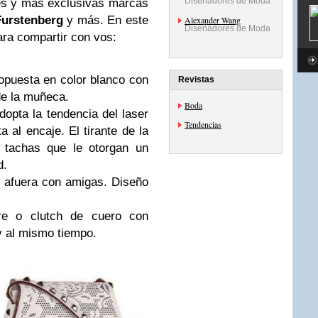
Diseñadores de Moda
es y más exclusivas marcas
Furstenberg
y más. En este
Alexander Wang
Diseñadores de Moda
ra compartir con vos:
ropuesta en color blanco con
Revistas
 de la muñeca.
Boda
dopta la tendencia del laser
Tendencias
ta al encaje. El tirante de la
 tachas que le otorgan un
d.
e afuera con amigas. Diseño
re o clutch de cuero con
y al mismo tiempo.