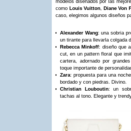
modelos diseñados por las mejor
como
Louis Vuitton
,
Diane Von 
caso, elegimos algunos diseños pa
Alexander Wang
: una sobria p
un tirante para llevarla colgada
Rebecca Minkoff
: diseño que a
cut, en un pattern floral que imi
cartera, adornado por grandes
toque importante de personalida
Zara
: propuesta para una noch
bordado y con piedras. Divino.
Christian Louboutin
: un sob
tachas al tono. Elegante y trend