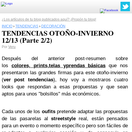
¿Los artículos de tu blog publicados aquí? ¡Propón tu blog!
INICIO
›
TENDENCIAS
›
DECORACIÓN
TENDENCIAS OTOÑO-INVIERNO
12/13 (Parte 2/2)
Por
Veru
Después del anterior post-resumen sobre
los
colores,
prints,
telas y
prendas básicas
que nos
presentaron las grandes firmas para este otoño-invierno
(
ver post tendencias
), hoy voy a mostraros cuatro
looks que respondan a esas propuestas y que sean
aptos para unos "bolsillos" más económicos.
Cada unos de los
oufits
pretende adaptar las propuestas
de las pasarelas al
streetstyle
real, están pensados
para un evento o momento específico pero son
fáciles de