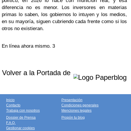
político; en 2026 lo hace con munición real, y esa
diferencia no es menor. Los inversores en materias
primas lo saben, los gobiernos lo intuyen y los medios,
en su mayoría, siguen cubriendo cada frente como si los
otros no existieran.
En línea ahora mismo.
3
Volver a la Portada de
Inicio
Presentación
Contacto
Condiciones generales
Trabaja con nosotros
Menciones legales
Dossier de Prensa
Propón tu blog
F.A.Q.
Gestionar cookies