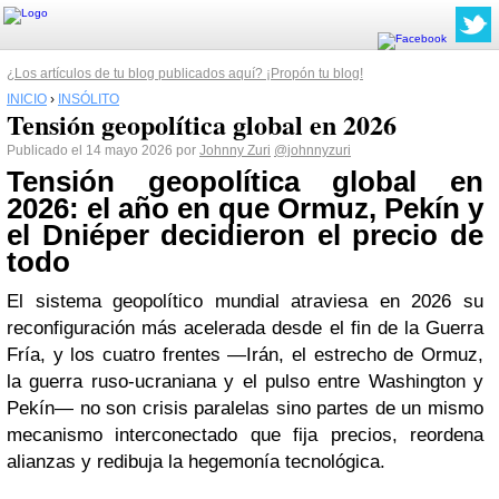
¿Los artículos de tu blog publicados aquí? ¡Propón tu blog!
INICIO
›
INSÓLITO
Tensión geopolítica global en 2026
Publicado el 14 mayo 2026 por
Johnny Zuri
@johnnyzuri
Tensión geopolítica global en
2026: el año en que Ormuz, Pekín y
el Dniéper decidieron el precio de
todo
El sistema geopolítico mundial atraviesa en 2026 su
reconfiguraci­ón más acelerada desde el fin de la Guerra
Fría, y los cuatro frentes —Irán, el estrecho de Ormuz,
la guerra ruso-ucraniana y el pulso entre Washington y
Pekín— no son crisis paralelas sino partes de un mismo
mecanismo interconectado que fija precios, reordena
alianzas y redibuja la hegemonía tecnológica.