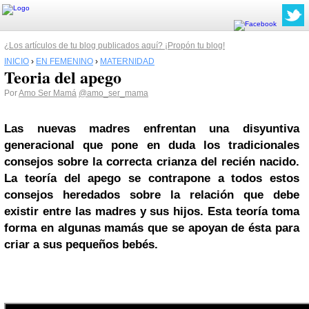
¿Los artículos de tu blog publicados aquí? ¡Propón tu blog!
INICIO
›
EN FEMENINO
›
MATERNIDAD
Teoria del apego
Por
Amo Ser Mamá
@amo_ser_mama
Las nuevas madres enfrentan una disyuntiva
generacional que pone en duda los tradicionales
consejos sobre la correcta crianza del recién nacido.
La teoría del apego se contrapone a todos estos
consejos heredados sobre la relación que debe
existir entre las madres y sus hijos. Esta teoría toma
forma en algunas mamás que se apoyan de ésta para
criar a sus pequeños bebés.