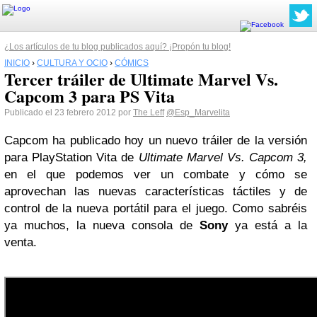
¿Los artículos de tu blog publicados aquí? ¡Propón tu blog!
INICIO
›
CULTURA Y OCIO
›
CÓMICS
Tercer tráiler de Ultimate Marvel Vs.
Capcom 3 para PS Vita
Publicado el 23 febrero 2012 por
The Leff
@Esp_Marvelita
Capcom ha publicado hoy un nuevo tráiler de la versión
para PlayStation Vita de
Ultimate Marvel Vs. Capcom 3,
en el que podemos ver un combate y cómo se
aprovechan las nuevas características táctiles y de
control de la nueva portátil para el juego. Como sabréis
ya muchos, la nueva consola de
Sony
ya está a la
venta.