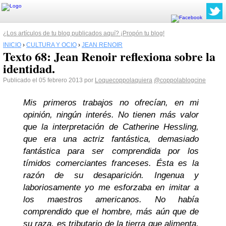
¿Los artículos de tu blog publicados aquí? ¡Propón tu blog!
INICIO
›
CULTURA Y OCIO
›
JEAN RENOIR
Texto 68: Jean Renoir reflexiona sobre la
identidad.
Publicado el 05 febrero 2013 por
Loquecoppolaquiera
@coppolablogcine
Mis primeros trabajos no ofrecían, en mi
opinión, ningún interés. No tienen más valor
que la interpretación de Catherine Hessling,
que era una actriz fantástica, demasiado
fantástica para ser comprendida por los
tímidos comerciantes franceses. Ésta es la
razón de su desaparición. Ingenua y
laboriosamente yo me esforzaba en imitar a
los maestros americanos. No había
comprendido que el hombre, más aún que de
su raza, es tributario de la tierra que alimenta,