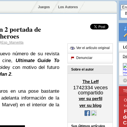
Juegos
Los Autores
 2 portada de
heroes
Esp_Marvelita
L
Ver el artículo original
nuevo número de su revista
De
Denunciar
l cine,
Ultimate Guide To
pidey con motivo del futuro
Sobre el autor
Man 2
.
The Leff
1742334
veces
uros en una pose bastante
T
compartido
 adelanta información de la
ver su perfil
O
 Marvel) en el interior de la
ver su blog
Ka
F
d
C
Sus últimos artículos