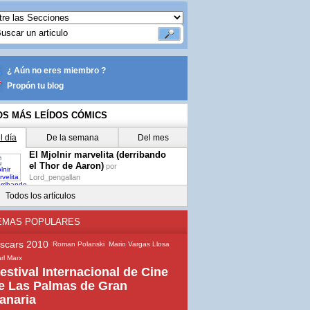
¿ Aún no eres miembro ?
Propón tu blog
OS MÁS LEÍDOS CÓMICS
l día
De la semana
Del mes
El Mjolnir marvelita (derribando
el Thor de Aaron)
por
Lord_pengallan
Todos los artículos
EMAS POPULARES
scars 2010
Roman Polanski
Mario Vargas Llosa
rl Marx
estival Internacional de Cine
e Las Palmas de Gran
anaria