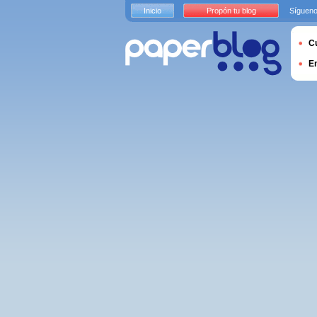
Inicio
Propón tu blog
Sígueno
Cu
E