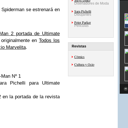
Steve Ditko
Diseñadores de Moda
de Spiderman se estrenará en
Sara Pichelli
Dibujantes
Peter Parker
Películas
Man 2 portada de Ultimate
 originalmente en
Todos los
Revistas
io Marvelita
.
Cómics
Cultura y Ocio
r-Man Nº 1
ara Pichelli para Ultimate
en la portada de la revista