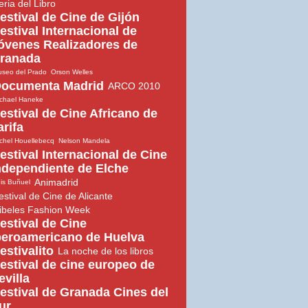
eria del Libro
estival de Cine de Gijón
estival Internacional de
óvenes Realizadores de
ranada
seo del Prado
Orson Welles
ocumenta Madrid
ARCO 2010
chael Haneke
estival de Cine Africano de
arifa
chel Houellebecq
Nelson Mandela
estival Internacional de Cine
ndependiente de Elche
Animadrid
is Buñuel
estival de Cine de Alicante
ibeles Fashion Week
estival de Cine
beroamericano de Huelva
estivalito
La noche de los libros
estival de cine europeo de
evilla
estival de Granada Cines del
ur