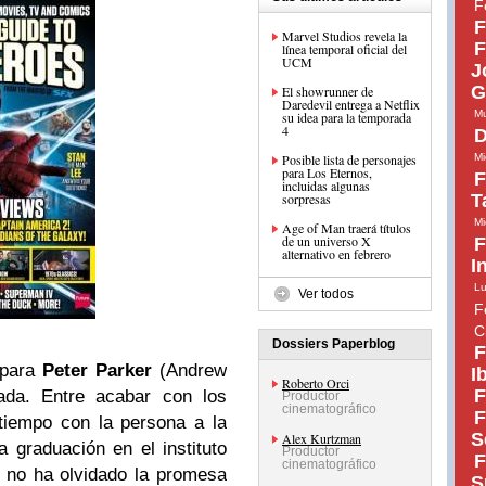
F
F
Marvel Studios revela la
F
línea temporal oficial del
UCM
J
G
El showrunner de
Daredevil entrega a Netflix
Mu
su idea para la temporada
4
D
Posible lista de personajes
Mi
para Los Eternos,
F
incluidas algunas
sorpresas
T
Mi
Age of Man traerá títulos
de un universo X
F
alternativo en febrero
I
Lu
Ver todos
F
C
Dossiers Paperblog
F
 para
Peter Parker
(Andrew
I
Roberto Orci
F
eada. Entre acabar con los
Productor
cinematográfico
F
iempo con la persona a la
S
Alex Kurtzman
graduación en el instituto
Productor
F
cinematográfico
 no ha olvidado la promesa
S