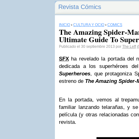
Revista Cómics
INICIO
›
CULTURA Y OCIO
›
CÓMICS
The Amazing Spider-Man
Ultimate Guide To Super
Publicado el 30 septiembre 2013 por
The Leff
@
SFX
ha revelado la portada del 
dedicada a los superhéroes de
Superheroes
, que protagoniza S
estreno de
The Amazing Spider-
En la portada, vemos al trepam
familiar lanzando telarañas, y se
película (y otras relacionadas con
revista.