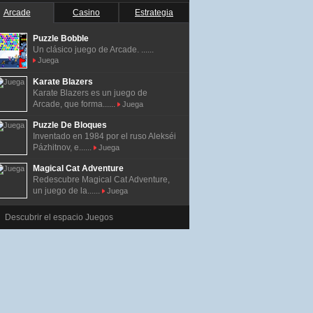
Arcade
Casino
Estrategia
Puzzle Bobble
Un clásico juego de Arcade. ......
Juega
Karate Blazers
Karate Blazers es un juego de
Arcade, que forma......
Juega
Puzzle De Bloques
Inventado en 1984 por el ruso Alekséi
Pázhitnov, e......
Juega
Magical Cat Adventure
Redescubre Magical Cat Adventure,
un juego de la......
Juega
Descubrir el espacio Juegos