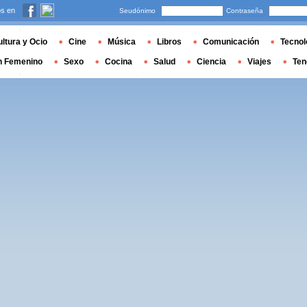
s en
Seudónimo
Contraseña
ltura y Ocio
Cine
Música
Libros
Comunicación
Tecnol
n Femenino
Sexo
Cocina
Salud
Ciencia
Viajes
Ten