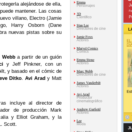
Emma
otegerla alejándose de ella,
J
Personajes
 puede mantener. Las cosas
Fe
3D
P
Científico
evo villano, Electro (Jamie
igo, Harry Osborn (Dane
Stan Lee
Directores de cine
L
bra nuevas pistas sobre su
Jamie Foxx
Actores
EL
DÍ
Marvel Comics
Comics
c Webb
a partir de un guión
Emma Stone
Actores
ci
y Jeff Pinkner, con un
lt, y basado en el cómic de
Marc Webb
Directores de cine
eve Ditko
.
Avi Arad
y Matt
James Vanderbilt
Actores
Est
Avi Arad
Productor
cinematográfico
as incluye al director de
Andrew Garfield
eñador de producción Mark
Actores
calia y Elliot Graham, y la
Lee
. Scott.
Moda
J