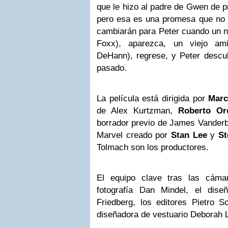
que le hizo al padre de Gwen de pr
pero esa es una promesa que no
cambiarán para Peter cuando un nu
Foxx), aparezca, un viejo am
DeHann), regrese, y Peter descu
pasado.
La película está dirigida por
Mar
de Alex Kurtzman,
Roberto Or
borrador previo de James Vanderbi
Marvel creado por
Stan Lee
y
St
Tolmach son los productores.
El equipo clave tras las cámar
fotografía Dan Mindel, el dis
Friedberg, los editores Pietro S
diseñadora de vestuario Deborah L