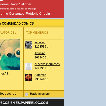
erome David Salinger
stival de cine español de Málaga
remio Cervantes
Frédéric Chopin
A COMUNIDAD CÓMICS
 AUTOR DEL
TOP MIEMBROS
A
sepelaci
3268535 pt
Jmusind
2623405 pt
cupcakeshermosos
2427331 pt
her A.l.
Agramar
2361410 pt
Todo sobre él
Hazte miembro
UEGOS EN ES.PAPERBLOG.COM