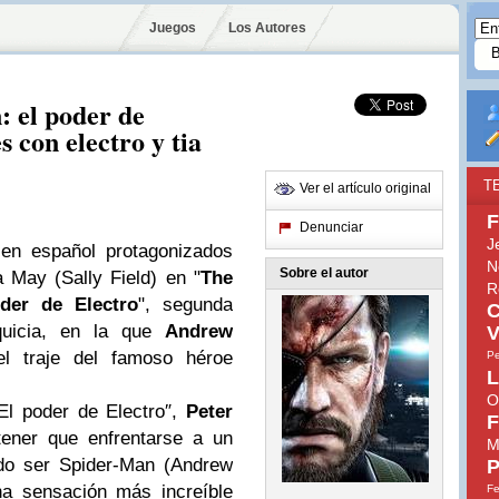
Juegos
Los Autores
: el poder de
s con electro y tia
T
Ver el artículo original
F
Denunciar
J
 en español protagonizados
N
Sobre el autor
a May (Sally Field) en "
The
R
der de Electro
", segunda
C
nquicia, en la que
Andrew
V
l traje del famoso héroe
Pe
L
O
El poder de Electro″,
Peter
F
ener que enfrentarse a un
M
ndo ser Spider-Man (Andrew
P
na sensación más increíble
Fe