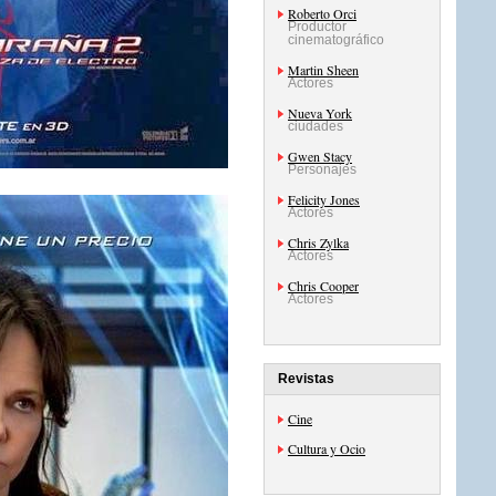
Roberto Orci
Productor
cinematográfico
Martin Sheen
Actores
Nueva York
ciudades
Gwen Stacy
Personajes
Felicity Jones
Actores
Chris Zylka
Actores
Chris Cooper
Actores
Revistas
Cine
Cultura y Ocio