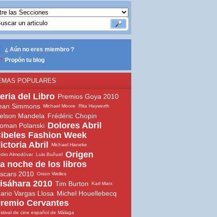
¿ Aún no eres miembro ?
Propón tu blog
EMAS POPULARES
eria del Libro
Premios Goya 2010
ean Simmons
Michael Moore
Rita Hayworth
elson Mandela
Frédéric Chopin
Dolores Abril
oman Polanski
ibeles Fashion Week
ictoria Abril
Michael Haneke
Origen
dro Almodóvar
Luis Buñuel
a noche de los libros
scars 2010
Orson Welles
isáhara 2010
Tim Burton
Karl Marx
ario Vargas Llosa
Michel Houellebecq
remio Cervantes
stival de cine español de Málaga