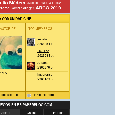
ulio Médem
Museo del Prado
Luis Tosar
ARCO 2010
erome David Salinger
A COMUNIDAD CINE
 AUTOR DEL
TOP MIEMBROS
A
sepelaci
3268454 pt
Jmusind
2623084 pt
Agramar
2361176 pt
her A.l.
jmporense
2263169 pt
Todo sobre él
Hazte miembro
UEGOS EN ES.PAPERBLOG.COM
Arcade
Casino
Estrategia