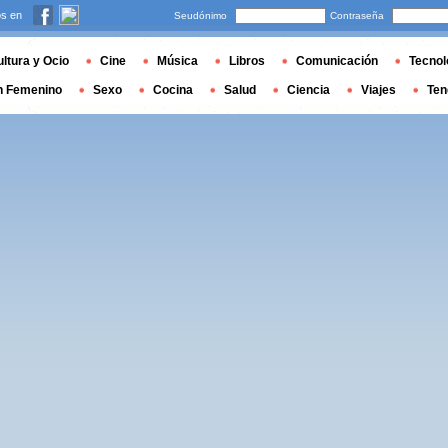
s en
Seudónimo
Contraseña
ltura y Ocio
Cine
Música
Libros
Comunicación
Tecnol
n Femenino
Sexo
Cocina
Salud
Ciencia
Viajes
Ten