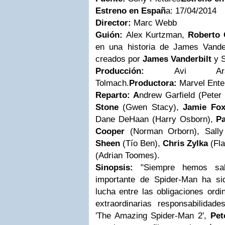
Estreno en Españ
a: 17/04/2014
Director:
Marc Webb
Guión:
Alex Kurtzman,
Roberto 
en una historia de James Vander
creados por
James Vanderbilt
y S
Producción:
Avi Ara
Tolmach.
Productora:
Marvel Enter
Reparto: A
ndrew Garfield (Peter
Stone
(Gwen Stacy),
Jamie Fo
Dane DeHaan (Harry Osborn),
Pa
Cooper
(Norman Orborn), Sally
Sheen
(Tío Ben),
Chris Zylka
(Fl
(Adrian Toomes).
Sinopsis:
"Siempre hemos sa
importante de Spider-Man ha si
lucha entre las obligaciones ordi
extraordinarias responsabilida
'The Amazing Spider-Man 2',
Pet