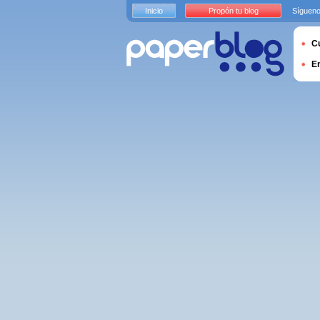
Inicio
Propón tu blog
Sígueno
Cu
E