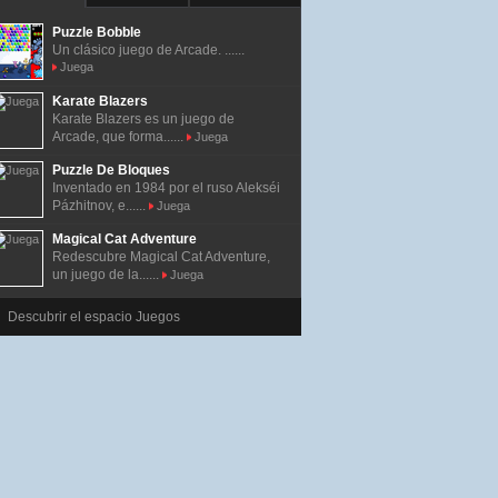
Puzzle Bobble
Un clásico juego de Arcade. ......
Juega
Karate Blazers
Karate Blazers es un juego de
Arcade, que forma......
Juega
Puzzle De Bloques
Inventado en 1984 por el ruso Alekséi
Pázhitnov, e......
Juega
Magical Cat Adventure
Redescubre Magical Cat Adventure,
un juego de la......
Juega
Descubrir el espacio Juegos