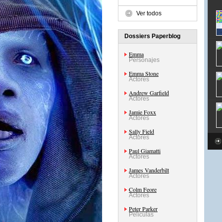
Ver todos
Dossiers Paperblog
Emma
Personajes
Emma Stone
Actores
Andrew Garfield
Actores
Jamie Foxx
Actores
Sally Field
Actores
Paul Giamatti
Actores
James Vanderbilt
Actores
Colm Feore
Actores
Peter Parker
Películas