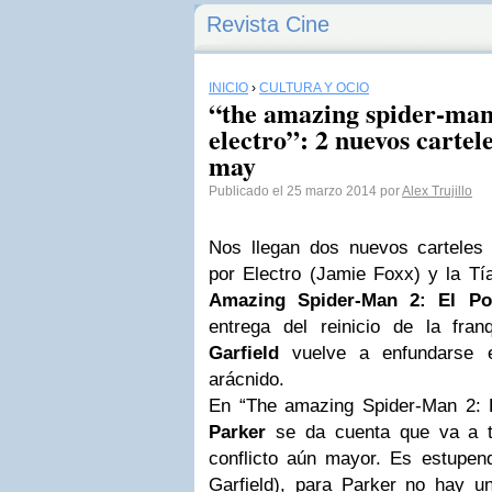
Revista Cine
INICIO
›
CULTURA Y OCIO
“the amazing spider-man
electro”: 2 nuevos cartele
may
Publicado el 25 marzo 2014 por
Alex Trujillo
Nos llegan dos nuevos carteles
por Electro (Jamie Foxx) y la Tí
Amazing Spider-Man 2: El Po
entrega del reinicio de la fra
Garfield
vuelve a enfundarse e
arácnido.
En “The amazing Spider-Man 2: 
Parker
se da cuenta que va a t
conflicto aún mayor. Es estupe
Garfield), para Parker no hay u