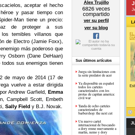
Alex Trujillo
J
scacielos, aceptar el hecho
6826
veces
J
 héroe y pasar tiempo con
compartido
ider-Man tiene un precio:
ver su perfil
L
paz de proteger a sus
ver su blog
los temibles villanos que
EL
DÍ
ón de Electro (Jamie Foxx),
n enemigo más poderoso que
arry Osborn (Dane DeHaan)
Sus últimos artículos
e todos sus enemigos tienen
Juega sin limitaciones con
la serie predator de acer
l 2 de mayo de 2014 (17 de
Ya disponible en español
ega vuelve a estar dirigida
Est
todos los carteles
caracterizados con los
por Andrew Garfield,
Emma
protas de capitan america:
civil war
n, Campbell Scott, Embeth
Tanda de ocho carteles
ti,
Sally Field
y B.J. Novak.
caracterizados de
barbershop: the next cut
Un nuevo cartel
J
internacional de buscando
a dory reune nuevamente a
marlin, nemo y dory