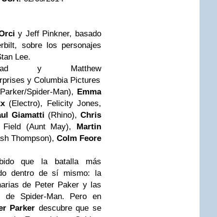
Orci
y Jeff Pinkner, basado
bilt, sobre los personajes
tan Lee.
d y Matthew
prises y Columbia Pictures
 Parker/Spider-Man),
Emma
xx
(Electro), Felicity Jones,
ul Giamatti
(Rhino),
Chris
 Field (Aunt May),
Martin
ash Thompson),
Colm Feore
bido que la batalla más
do dentro de sí mismo: la
narias de Peter Paker y las
des de Spider-Man. Pero en
er Parker
descubre que se