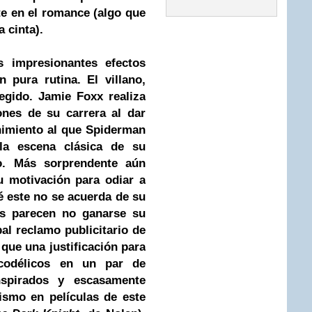
e en el romance (algo que
a cinta).
 impresionantes efectos
n pura rutina. El villano,
legido.
Jamie Foxx
realiza
ones de su carrera al dar
nimiento al que Spiderman
la escena clásica de su
no. Más sorprendente aún
u motivación para odiar a
é este no se acuerda de su
as parecen no ganarse su
pal reclamo publicitario de
 que una justificación para
icodélicos en un par de
spirados y escasamente
lismo en películas de este