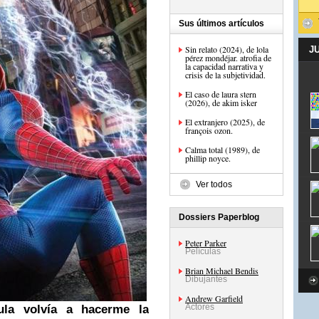
Sus últimos artículos
Sin relato (2024), de lola
J
pérez mondéjar. atrofia de
la capacidad narrativa y
crisis de la subjetividad.
El caso de laura stern
(2026), de akim isker
El extranjero (2025), de
françois ozon.
Calma total (1989), de
phillip noyce.
Ver todos
Dossiers Paperblog
Peter Parker
Películas
Brian Michael Bendis
Dibujantes
Andrew Garfield
Actores
cula volvía a hacerme la