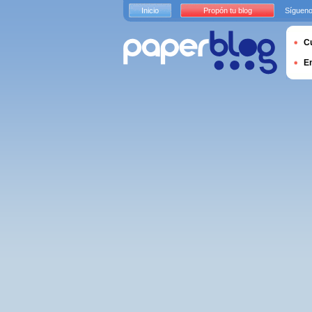
Inicio
Propón tu blog
Sígueno
Cu
E