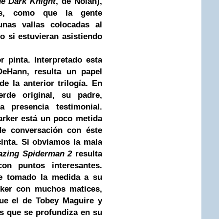
e Dark Knight
, de Nolan),
les, como que la gente
nas vallas colocadas al
 si estuvieran asistiendo
 pinta. Interpretado esta
eHann, resulta un papel
e la anterior trilogía. En
rde original, su padre,
presencia testimonial.
arker está un poco metida
e conversación con éste
cinta. Si obviamos la mala
zing Spiderman 2
resulta
on puntos interesantes.
e tomado la medida a su
ker con muchos matices,
ue el de
Tobey Maguire
y
as que se profundiza en su