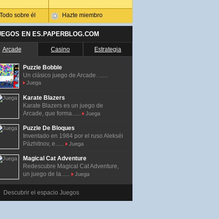
Todo sobre él
Hazte miembro
UEGOS EN ES.PAPERBLOG.COM
Arcade
Casino
Estrategia
Puzzle Bobble
Un clásico juego de Arcade. ......
Juega
Karate Blazers
Karate Blazers es un juego de
Arcade, que forma......
Juega
Puzzle De Bloques
Inventado en 1984 por el ruso Alekséi
Pázhitnov, e......
Juega
Magical Cat Adventure
Redescubre Magical Cat Adventure,
un juego de la......
Juega
Descubrir el espacio Juegos