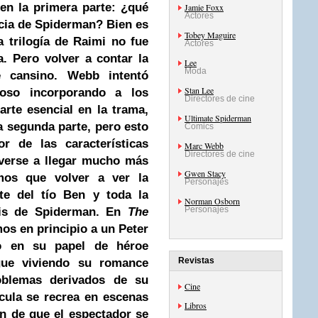
n la primera parte: ¿qué
Jamie Foxx
Actores
uicia de Spiderman? Bien es
Tobey Maguire
a trilogía de Raimi no fue
Actores
. Pero volver a contar la
Lee
Moda
e cansino. Webb intentó
Stan Lee
doso incorporando a los
Directores de cine
rte esencial en la trama,
Ultimate Spiderman
a segunda parte, pero esto
Comics
r de las características
Marc Webb
Directores de cine
reverse a llegar mucho más
Gwen Stacy
mos que volver a ver la
Personajes
te del tío Ben y toda la
Norman Osborn
Personajes
sis de Spiderman. En
The
s en principio a un Peter
o en su papel de héroe
Revistas
igue viviendo su romance
blemas derivados de su
Cine
ícula se recrea en escenas
Libros
in de que el espectador se