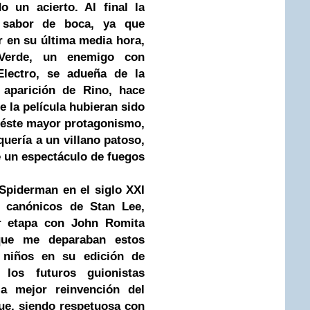
o un acierto. Al final la
 sabor de boca, ya que
 en su última media hora,
Verde, un enemigo con
lectro, se adueña de la
a aparición de Rino, hace
e la película hubieran sido
a éste mayor protagonismo,
quería a un villano patoso,
 un espectáculo de fuegos
 Spiderman en el siglo XXI
 canónicos de Stan Lee,
r etapa con John Romita
 que me deparaban estos
 niños en su edición de
los futuros guionistas
la mejor reinvención del
que, siendo respetuosa con