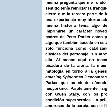
misma pregunta que me rondó e
sentido tenía reiniciar la franq
cierto que la tercera parte de l
una experiencia muy afortunada
misma historia tenía algo d
imprimirle un carácter nove
padres de Peter Parker como pa
algo que también sucede en est
solo funciona como catalizado
clásicas del personaje, sin at
allá. Al menos aquí no tene
picadura de la araña, la muer
mitología en torno a la géne
amazing Spiderman 2
encontramo
Parker que se siente cómod
neoyorkino. Paralelamente, s
con Gwen Stacy, con los pro
condición superheroica. La pel
amorosas de la pareja, con el f