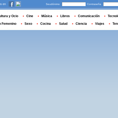
s en
Seudónimo
Contraseña
ltura y Ocio
Cine
Música
Libros
Comunicación
Tecnol
n Femenino
Sexo
Cocina
Salud
Ciencia
Viajes
Ten