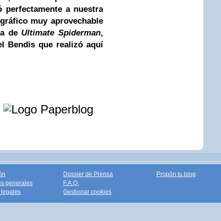
ó perfectamente a nuestra
ográfico muy aprovechable
ata de
Ultimate Spiderman
,
el Bendis
que realizó aquí
e
ón
Dossier de Prensa
Propón tu blog
s generales
F.A.Q.
legales
Gestionar cookies