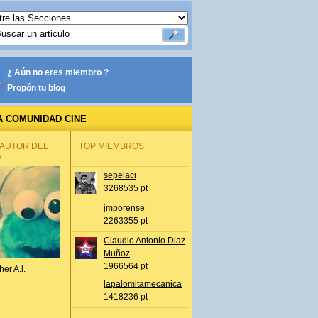
¿ Aún no eres miembro ?
Propón tu blog
A COMUNIDAD CINE
 AUTOR DEL
TOP MIEMBROS
A
sepelaci
3268535 pt
jmporense
2263355 pt
Claudio Antonio Diaz
Muñoz
1966564 pt
her A.l.
lapalomitamecanica
1418236 pt