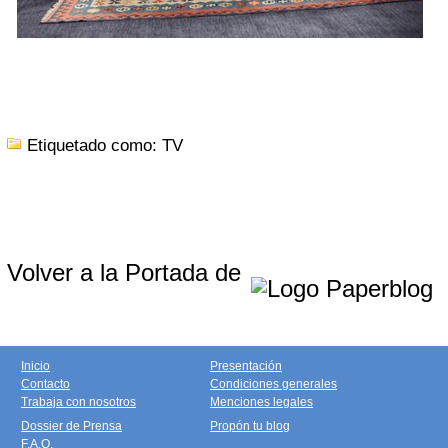
Etiquetado como: TV
Volver a la Portada de
Inicio
Presentación
Contacto
Condiciones generales
Trabaja con nosotros
Menciones legales
Dossier de Prensa
Propón tu blog
F.A.Q.