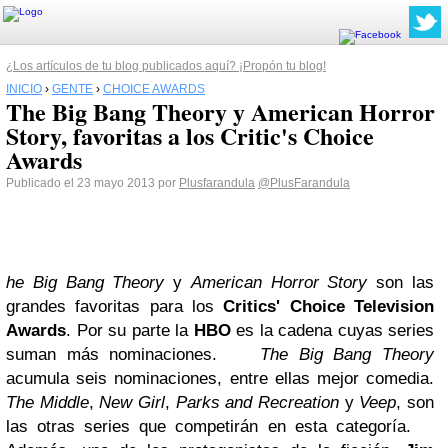
¿Los artículos de tu blog publicados aquí? ¡Propón tu blog!
INICIO
›
GENTE
›
CHOICE AWARDS
The Big Bang Theory y American Horror
Story, favoritas a los Critic's Choice
Awards
Publicado el 23 mayo 2013 por
Plusfarandula
@PlusFarandula
he Big Bang Theory
y
American Horror Story
son las
grandes favoritas para los
Critics' Choice Television
Awards
. Por su parte la
HBO
es la cadena cuyas series
suman más nominaciones.
The Big Bang Theory
acumula seis nominaciones, entre ellas mejor comedia.
The Middle
,
New Girl
,
Parks and Recreation
y
Veep
, son
las otras series que competirán en esta categoría.