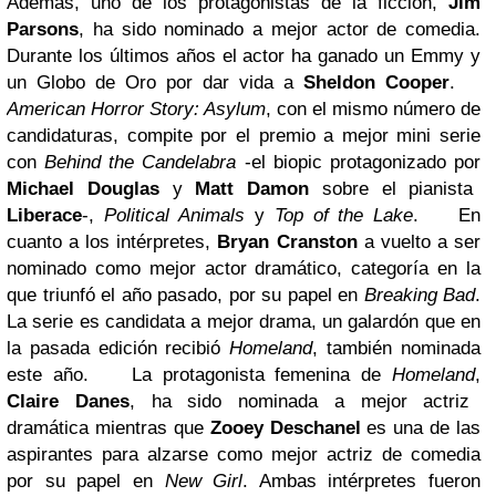
Además, uno de los protagonistas de la ficción,
Jim
Parsons
, ha sido nominado a mejor actor de comedia.
Durante los últimos años el actor ha ganado un Emmy y
un Globo de Oro por dar vida a
Sheldon Cooper
.
American Horror Story: Asylum
, con el mismo número de
candidaturas, compite por el premio a mejor mini serie
con
Behind the Candelabra
-el biopic protagonizado por
Michael Douglas
y
Matt Damon
sobre el pianista
Liberace
-,
Political Animals
y
Top of the Lake
.
En
cuanto a los intérpretes,
Bryan Cranston
a vuelto a ser
nominado como mejor actor dramático, categoría en la
que triunfó el año pasado, por su papel en
Breaking Bad
.
La serie es candidata a mejor drama, un galardón que en
la pasada edición recibió
Homeland
, también nominada
este año.
La protagonista femenina de
Homeland
,
Claire Danes
, ha sido nominada a mejor actriz
dramática mientras que
Zooey Deschanel
es una de las
aspirantes para alzarse como mejor actriz de comedia
por su papel en
New Girl
. Ambas intérpretes fueron