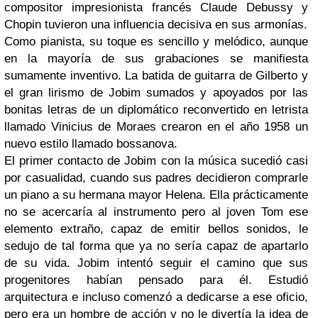
compositor impresionista francés
Claude Debussy
y
Chopin
tuvieron una influencia decisiva en su
s armonías.
Como pianista, su toque es sencillo y melódico, aunque
en la mayoría de sus grabaciones se manifiesta
sumamente inventivo. La batida de guitarra de
Gilberto
y
el gran lirismo de
Jobim
sumados y apoyados por las
bonitas letras de un diplomático reconvertido en letrista
llamado
Vinicius de Moraes
crearon en el año 1958 un
nuevo estilo llamado
bossanova
.
El primer contacto de
Jobim
con la música sucedió casi
por casualidad, cuando sus padres decidieron comprarle
un piano a su hermana mayor
Helena
. Ella prácticamente
no se acercaría al instrumento pero al joven
Tom
ese
elemento extraño, capaz de emitir bellos sonidos, le
sedujo de tal forma que ya no sería capaz de apartarlo
de su vida.
Jobim
intentó seguir el camino que sus
progenitores habían pensado para él. Estudió
arquitectura e incluso comenzó a dedicarse a ese oficio,
pero era un hombre de acción y no le divertía la idea de