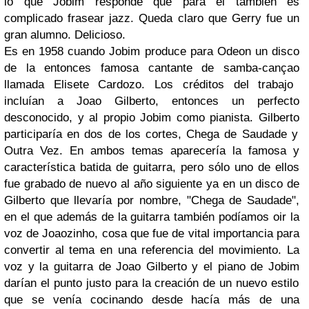
lo que Jobim responde que para él también es
complicado frasear jazz. Queda claro que Gerry fue un
gran alumno. Delicioso.
Es en 1958 cuando
Jobim
produce para
Odeon
un disco
de la entonces famosa cantante de
samba-cançao
llamada
Elisete Cardozo
. Los créditos del trabajo
incluían a
Joao Gilberto
, entonces un perfecto
desconocido, y al propio
Jobim
como pianista.
Gilberto
participaría en dos de los cortes,
Chega de Saudade
y
Outra Vez
. En ambos temas aparecería la famosa y
característica batida de guitarra, pero sólo uno de ellos
fue grabado de nuevo al año siguiente ya en un disco de
Gilberto
que llevaría por nombre,
"Chega de Saudade"
,
en el que además de la guitarra también podíamos oi
r la
voz de
Joaozinho
, cosa que fue de vital importancia para
convert
ir al tema en una referencia del movimiento. La
voz y la guitarra de
Joao Gilberto
y el piano de
Jobim
darían el punto justo para la creación de un nuevo estilo
que se venía cocinando desde hacía más de una