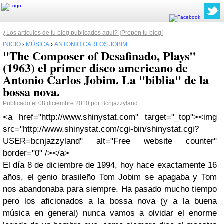
¿Los artículos de tu blog publicados aquí? ¡Propón tu blog!
INICIO
›
MÚSICA
›
ANTONIO CARLOS JOBIM
"The Composer of Desafinado, Plays"
(1963) el primer disco americano de
Antonio Carlos Jobim. La "biblia" de la
bossa nova.
Publicado el 08 diciembre 2010 por
Bcnjazzyland
<a href="http://www.shinystat.com" target="_top"><img
src="http://www.shinystat.com/cgi-bin/shinystat.cgi?
USER=bcnjazzyland" alt="Free website counter"
border="0" /></a>
El día 8 de diciembre de 1994,
hoy
hace exactamente 16
años, el genio brasileño
Tom Jobim
se apagaba y
Tom
nos abandonaba para siempre. Ha pasado mucho tiempo
pero los aficionados a la bossa nova (y a la buena
música en general) nunca vamos a olvidar el enorme