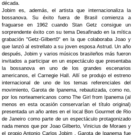
década.
Jobim
es, además, el artista que internacionaliza la
bossanova
. Su éxito fuera de
Brasil
comienza a
fraguarse en 1962 cuando
Stan Getz
consigue un
sorprendente éxito con su tema
Desafi
nado
en la mítica
grabación
"Getz-Gilbert0"
en la que colaboraba
Joao
y
que lanzó al estrellato a su joven esposa
Astrud
. Un año
d
espués,
Jobim
y
varios músicos brasileños más fueron
invitados a participar en un espectáculo que presentaba
la
bossanova
en uno de los grandes escenarios
americanos, el
Carnegie Hall
. Allí se produjo el estreno
internacional de uno de los temas referenciales del
movimiento,
Garota de Ipanema
, rebautizada, como no,
por los norteamericanos como
The Girl from Ipanema
(al
menos en esta ocasión conservarían el título original)
presentada un año antes en el local
Bon Gourmet
de
Rio
de Janeiro
como parte de un espectáculo protagonizado
nada menos que por
Joao Gilberto, Vinicius de Moraes
y
el propio
Antonio Carlos Jobim
.
Garota de Ipanema
fue