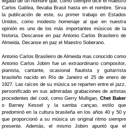
legado de un hombre que, como siempre dice el maestro
Carlos Galilea, llevaba Brasil hasta en el nombre. Sirva
la publicación de este, su primer trabajo en Estados
Unidos, como modesto homenaje al que en nuestra
opinión es uno de los más importantes músicos de la
historia. Descanse en paz
Antonio Carlos Brasileiro de
Almeida
. Decanse en paz el
Maestro Soberano
.
Antonio Carlos Brasileiro de Almeida
mas conocido como
Antonio Carlos Jobim
fue un extraordinario compositor,
pianista, cantante, ocasional flautista y guitarrista
brasileño nacido en
Río de Janeiro
el 25 de enero de
1927. Las raíces de su música se reparten entre el
jazz
,
personificado en sus admiradas grabaciones de artistas
procedentes del cool, como
Gerry Mulligan,
Chet Baker
o Barney Kessel
y la
samba cançao
, estilo que
predominó en la cultura brasileña en los años 40 y 50 y
que proporcionó a su música un original ritmo siempre
presente. Además, el mismo
Jobim
apuntó que el