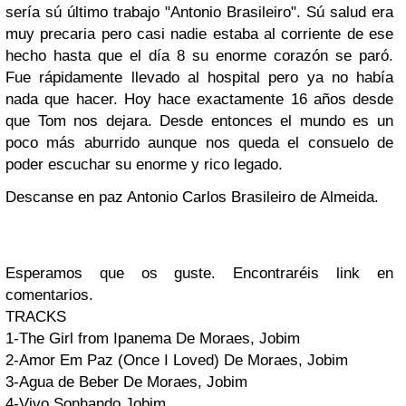
sería sú último trabajo
"Antonio Brasileiro"
. Sú salud era
muy precaria pero casi nadi
e estaba al corriente de ese
hecho hasta que el día 8 su enorme corazón se paró.
Fue rápidamente llevado al hospital pero ya no había
nada que hacer.
Hoy hace exactamente 16 años desde
que
Tom
nos dejara
.
Desde entonces el mundo es un
poco más aburrido aunque nos queda el consuelo de
poder escuchar su enorme y rico legado.
Descanse en paz
Antonio Carlos Brasileiro de Almeida
.
Esperamos que os guste.
Encontraréis link en
comentarios.
TRACKS
1-The Girl from Ipanema
De Moraes, Jobim
2-Amor Em Paz (Once I Loved)
De Moraes, Jobim
3-Agua de Beber
De Moraes, Jobim
4-Vivo Sonhando
Jobim