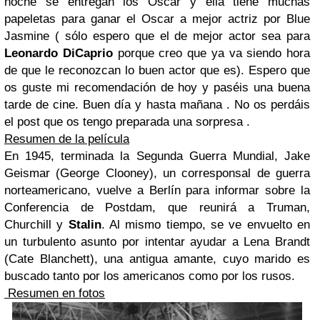
noche se entregan los Oscar y ella tiene muchas
papeletas para ganar el Oscar a mejor actriz por Blue
Jasmine ( sólo espero que el de mejor actor sea para
Leonardo DiCaprio
porque creo que ya va siendo hora
de que le reconozcan lo buen actor que es).
Espero que
os guste mi recomendación de hoy y paséis una buena
tarde de cine. Buen día y hasta mañana . No os perdáis
el post que os tengo preparada una sorpresa .
Resumen de la película
En 1945, terminada la Segunda Guerra Mundial, Jake
Geismar (George Clooney), un corresponsal de guerra
norteamericano, vuelve a Berlín para informar sobre la
Conferencia de Postdam, que reunirá a Truman,
Churchill y
Stalin
. Al mismo tiempo, se ve envuelto en
un turbulento asunto por intentar ayudar a Lena Brandt
(Cate Blanchett), una antigua amante, cuyo marido es
buscado tanto por los americanos como por los rusos.
Resumen en fotos