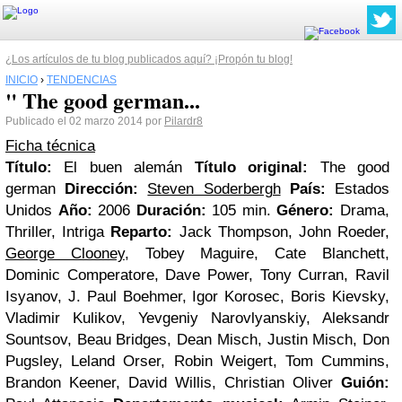
¿Los artículos de tu blog publicados aquí? ¡Propón tu blog!
INICIO
›
TENDENCIAS
" The good german...
Publicado el 02 marzo 2014 por
Pilardr8
Ficha técnica
Título:
El buen alemán
Título original:
The good
german
Dirección:
Steven Soderbergh
País:
Estados
Unidos
Año:
2006
Duración:
105 min.
Género:
Drama,
Thriller, Intriga
Reparto:
Jack Thompson, John Roeder,
George Clooney
, Tobey Maguire, Cate Blanchett,
Dominic Comperatore, Dave Power, Tony Curran, Ravil
Isyanov, J. Paul Boehmer, Igor Korosec, Boris Kievsky,
Vladimir Kulikov, Yevgeniy Narovlyanskiy, Aleksandr
Sountsov, Beau Bridges, Dean Misch, Justin Misch, Don
Pugsley, Leland Orser, Robin Weigert, Tom Cummins,
Brandon Keener, David Willis, Christian Oliver
Guión: