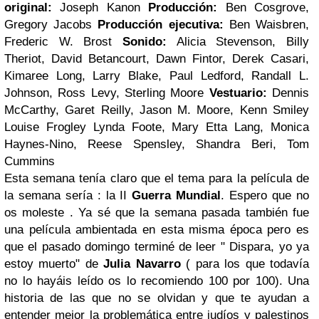
original:
Joseph Kanon
Producción:
Ben Cosgrove,
Gregory Jacobs
Producción ejecutiva:
Ben Waisbren,
Frederic W. Brost
Sonido:
Alicia Stevenson, Billy
Theriot, David Betancourt, Dawn Fintor, Derek Casari,
Kimaree Long, Larry Blake, Paul Ledford, Randall L.
Johnson, Ross Levy, Sterling Moore
Vestuario:
Dennis
McCarthy, Garet Reilly, Jason M. Moore, Kenn Smiley
Louise Frogley Lynda Foote, Mary Etta Lang, Monica
Haynes-Nino, Reese Spensley, Shandra Beri, Tom
Cummins
Esta semana tenía claro que el tema para la película de
la semana sería : la II
Guerra Mundial
. Espero que no
os moleste . Ya sé que la semana pasada también fue
una película ambientada en esta misma época pero es
que el pasado domingo terminé de leer " Dispara, yo ya
estoy muerto" de
Julia Navarro
( para los que todavía
no lo hayáis leído os lo recomiendo 100 por 100). Una
historia de las que no se olvidan y que te ayudan a
entender mejor la problemática entre judíos y palestinos