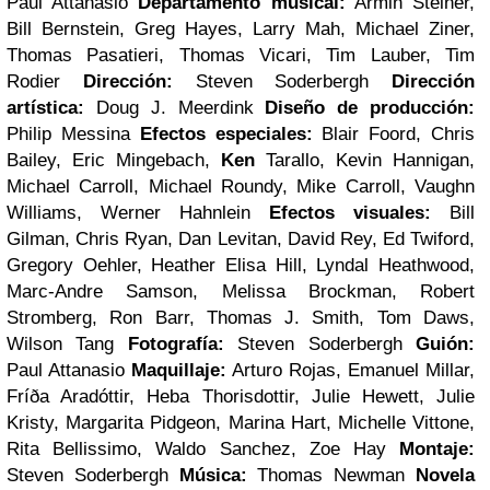
Paul Attanasio
Departamento musical:
Armin Steiner,
Bill Bernstein, Greg Hayes, Larry Mah, Michael Ziner,
Thomas Pasatieri, Thomas Vicari, Tim Lauber, Tim
Rodier
Dirección:
Steven Soderbergh
Dirección
artística:
Doug J. Meerdink
Diseño de producción:
Philip Messina
Efectos especiales:
Blair Foord, Chris
Bailey, Eric Mingebach,
Ken
Tarallo, Kevin Hannigan,
Michael Carroll, Michael Roundy, Mike Carroll, Vaughn
Williams, Werner Hahnlein
Efectos visuales:
Bill
Gilman, Chris Ryan, Dan Levitan, David Rey, Ed Twiford,
Gregory Oehler, Heather Elisa Hill, Lyndal Heathwood,
Marc-Andre Samson, Melissa Brockman, Robert
Stromberg, Ron Barr, Thomas J. Smith, Tom Daws,
Wilson Tang
Fotografía:
Steven Soderbergh
Guión:
Paul Attanasio
Maquillaje:
Arturo Rojas, Emanuel Millar,
Fríða Aradóttir, Heba Thorisdottir, Julie Hewett, Julie
Kristy, Margarita Pidgeon, Marina Hart, Michelle Vittone,
Rita Bellissimo, Waldo Sanchez, Zoe Hay
Montaje:
Steven Soderbergh
Música:
Thomas Newman
Novela