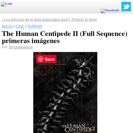
¿Los artículos de tu blog publicados aquí? ¡Propón tu blog!
INICIO
›
CINE
›
TERROR
The Human Centipede II (Full Sequence)
primeras imágenes
Por
Terrorweekend
Save