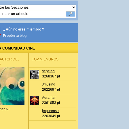
¿ Aún no eres miembro ?
Propón tu blog
A COMUNIDAD CINE
 AUTOR DEL
TOP MIEMBROS
A
sepelaci
3268367 pt
Jmusind
2622697 pt
Agramar
2361053 pt
her A.l.
jmporense
2263049 pt