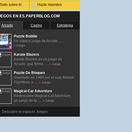
Todo sobre él
Hazte miembro
UEGOS EN ES.PAPERBLOG.COM
Arcade
Casino
Estrategia
Puzzle Bobble
Un clásico juego de Arcade. ......
Juega
Karate Blazers
Karate Blazers es un juego de
Arcade, que forma......
Juega
Puzzle De Bloques
Inventado en 1984 por el ruso Alekséi
Pázhitnov, e......
Juega
Magical Cat Adventure
Redescubre Magical Cat Adventure,
un juego de la......
Juega
Descubrir el espacio Juegos