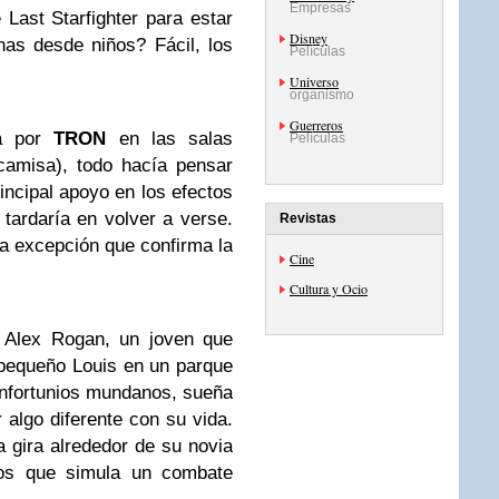
Empresas
ast Starfighter para estar
Disney
nas desde niños? Fácil, los
Películas
Universo
organismo
Guerreros
da por
TRON
en las salas
Películas
camisa), todo hacía pensar
incipal apoyo en los efectos
tardaría en volver a verse.
Revistas
la excepción que confirma la
Cine
Cultura y Ocio
e Alex Rogan, un joven que
pequeño Louis en un parque
infortunios mundanos, sueña
 algo diferente con su vida.
 gira alrededor de su novia
os que simula un combate