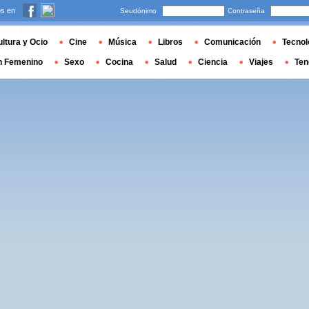
s en
Seudónimo
Contraseña
ltura y Ocio
Cine
Música
Libros
Comunicación
Tecnol
n Femenino
Sexo
Cocina
Salud
Ciencia
Viajes
Ten