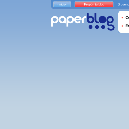
Inicio
Propón tu blog
Sígueno
Cu
E