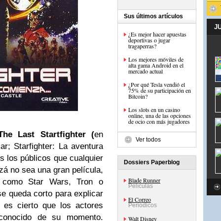
Sus últimos artículos
J
¿Es mejor hacer apuestas
deportivas o jugar
tragaperras?
Los mejores móviles de
alta gama Android en el
mercado actual
¿Por qué Tesla vendió el
75% de su participación en
Bitcoin?
Los slots en un casino
online, una de las opciones
de ocio con más jugadores
he Last Startfighter (
en
Ver todos
ar; Starfighter: La aventura
s los públicos que cualquier
Dossiers Paperblog
zá no sea una gran película,
Blade Runner
s como Star Wars, Tron o
Películas
se queda corto para explicar
El Correo
 es cierto que los actores
Periódicos
 conocido de su momento.
Walt Disney