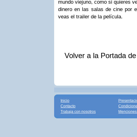
mundo viejuno, como si quieres v
dinero en las salas de cine por 
veas el trailer de la película.
Volver a la Portada d
Inicio
Presentaci
Contacto
Condicione
Trabaja con nosotros
Menciones 