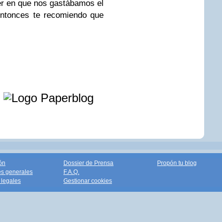
er en que nos gastábamos el
entonces te recomiendo que
e
ón
Dossier de Prensa
Propón tu blog
s generales
F.A.Q.
legales
Gestionar cookies