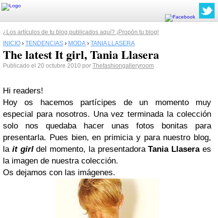
¿Los artículos de tu blog publicados aquí? ¡Propón tu blog!
INICIO
›
TENDENCIAS
›
MODA
›
TANIA LLASERA
The latest It girl, Tania Llasera
Publicado el 20 octubre 2010 por
Thefashiongalleryroom
Hi readers!
Hoy os hacemos partícipes de un momento muy
especial para nosotros. Una vez terminada la colección
solo nos quedaba hacer unas fotos bonitas para
presentarla. Pues bien, en primicia y para nuestro blog,
la
it girl
del momento, la presentadora
Tania Llasera
es
la imagen de nuestra colección.
Os dejamos con las imágenes.