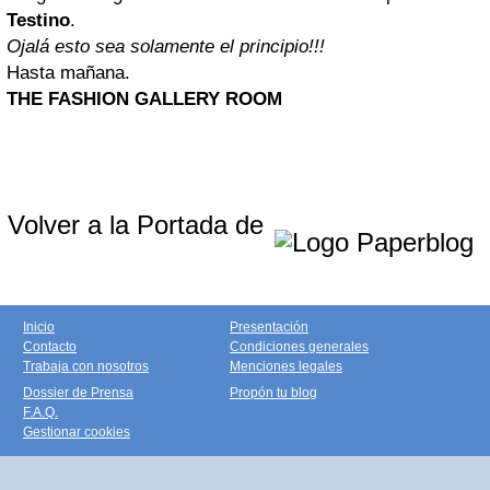
Testino
.
Ojalá esto sea solamente el principio!!!
Hasta mañana.
THE FASHION GALLERY ROOM
Volver a la Portada de
Inicio
Presentación
Contacto
Condiciones generales
Trabaja con nosotros
Menciones legales
Dossier de Prensa
Propón tu blog
F.A.Q.
Gestionar cookies