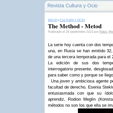
Revista Cultura y Ocio
INICIO
›
CULTURA Y OCIO
The Method - Metod
Publicado el 26 septiembre 2023 por
Pato1
@p
La serie hoy cuenta con dos temp
una, en Rusia se han emitido 32,
de una tercera temporada para el
La edición de sus dos temp
interrogatorio presente, desglosa
para saber como y porque se llego
Una joven y ambiciosa agente pol
facultad de derecho, Esenia Stekl
entusiasmada con que su ídol
aprendiz, Rodion Meglin (Konst
métodos no son los que ella se im