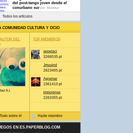
del post-tango joven desde el
conurbano sur
por
Moebius
Todos los artículos
A COMUNIDAD CULTURA Y OCIO
 AUTOR DEL
TOP MIEMBROS
A
sepelaci
3268535 pt
Jmusind
2623405 pt
Agramar
2361410 pt
her A.l.
jmporense
2263355 pt
Todo sobre él
Hazte miembro
UEGOS EN ES.PAPERBLOG.COM