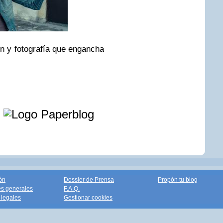
ón y fotografía que engancha
e
ón
Dossier de Prensa
Propón tu blog
s generales
F.A.Q.
legales
Gestionar cookies