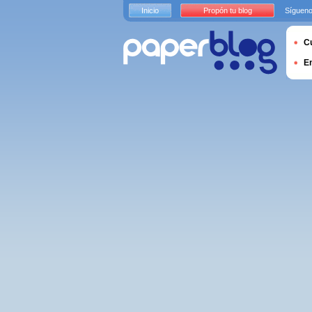
Inicio
Propón tu blog
Sígueno
Cu
E