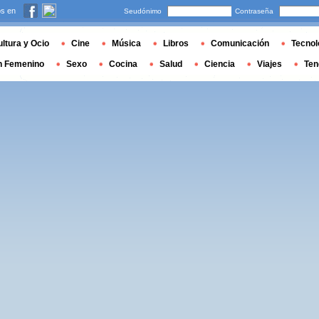
s en
Seudónimo
Contraseña
ltura y Ocio
Cine
Música
Libros
Comunicación
Tecnol
n Femenino
Sexo
Cocina
Salud
Ciencia
Viajes
Ten