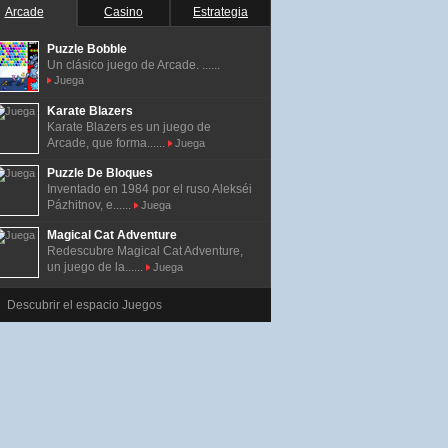
Arcade
Casino
Estrategia
Puzzle Bobble
Un clásico juego de Arcade. ......
Juega
Karate Blazers
Karate Blazers es un juego de
Arcade, que forma......
Juega
Puzzle De Bloques
Inventado en 1984 por el ruso Alekséi
Pázhitnov, e......
Juega
Magical Cat Adventure
Redescubre Magical Cat Adventure,
un juego de la......
Juega
Descubrir el espacio Juegos