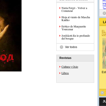
Nuria Fergó - Volver a
Comenzar
Hoja al viento de Mascha
Kaléko
L
Erótico de Marguerite
Yourcenar
EL
DÍ
Jordskott-En lo profundo
del bosque
Ver todos
Revistas
Cultura y Ocio
Est
Libros
J