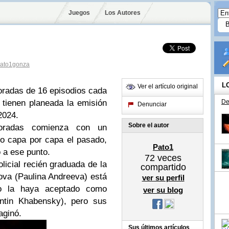
Juegos
Los Autores
ato1gonza
L
Ver el artículo original
oradas de 16 episodios cada
 tienen planeada la emisión
De
Denunciar
 2024.
Sobre el autor
oradas comienza con un
do capa por capa el pasado,
Pato1
 a ese punto.
72
veces
icial recién graduada de la
compartido
ova (Paulina Andreeva) está
ver su perfil
o la haya aceptado como
ver su blog
antin Khabensky), pero sus
aginó.
Sus últimos artículos