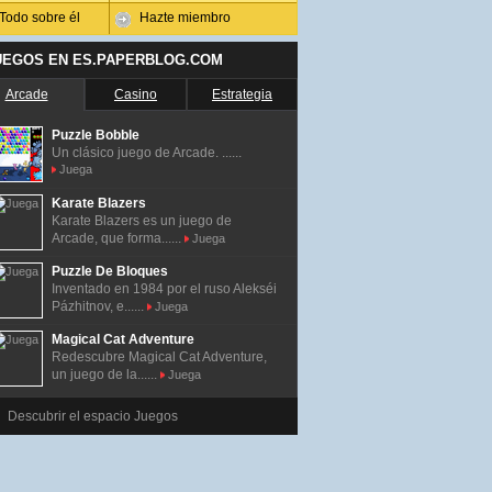
Todo sobre él
Hazte miembro
UEGOS EN ES.PAPERBLOG.COM
Arcade
Casino
Estrategia
Puzzle Bobble
Un clásico juego de Arcade. ......
Juega
Karate Blazers
Karate Blazers es un juego de
Arcade, que forma......
Juega
Puzzle De Bloques
Inventado en 1984 por el ruso Alekséi
Pázhitnov, e......
Juega
Magical Cat Adventure
Redescubre Magical Cat Adventure,
un juego de la......
Juega
Descubrir el espacio Juegos