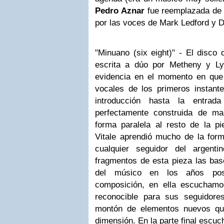
Pedro Aznar
fue reemplazada de 
por las voces de Mark Ledford y D
"Minuano (six eight)" - El disco
escrita a dúo por Metheny y L
evidencia en el momento en qu
vocales de los primeros instan
introducción hasta la entrad
perfectamente construida de m
forma paralela al resto de la pi
Vitale aprendió mucho de la fo
cualquier seguidor del argent
fragmentos de esta pieza las bas
del músico en los años post
composición, en ella escucham
reconocible para sus seguidore
montón de elementos nuevos qu
dimensión. En la parte final escu