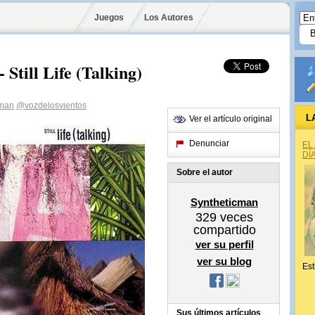
Juegos
Los Autores
Still Life (Talking)
cman
@vozdelosvientos
L
Ver el artículo original
Denunciar
EL
DÍ
Sobre el autor
Syntheticman
329
veces
compartido
ver su perfil
ver su blog
Est
Sus últimos artículos