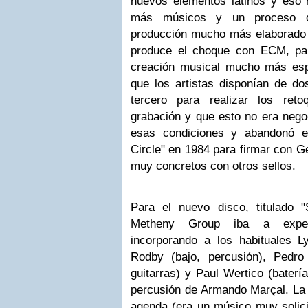
nuevos elementos latinos y eso r
más músicos y un proceso de
producción mucho más elaborado 
produce el choque con ECM, par
creación musical mucho más esp
que los artistas disponían de do
tercero para realizar los ret
grabación y que esto no era nego
esas condiciones y abandonó el 
Circle" en 1984 para firmar con Ge
muy concretos con otros sellos.
Para el nuevo disco, titulado "St
Metheny Group iba a exper
incorporando a los habituales L
Rodby (bajo, percusión), Pedr
guitarras) y Paul Wertico (baterí
percusión de Armando Marçal. La 
agenda (era un músico muy solici