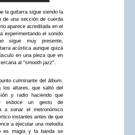
e la guitarra sigue siendo la
ión de una sección de cuerda
no aparece acreditada en el
ba experimentando el sonido
no sigue muy presente,
itarra acústica aunque quizá
úsculo en una pieza que en
rcana al "smooth jazz".
punto culminante del álbum.
los altares, que saltó del
isión y radio haciendo que
do esboce un gesto de
a a sonar el metronómico
rtico instantes antes de que
ence a ejecutar una melodía
odo es magia y la banda se