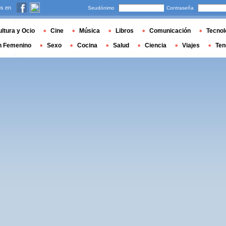
s en
Seudónimo
Contraseña
ltura y Ocio
Cine
Música
Libros
Comunicación
Tecnol
n Femenino
Sexo
Cocina
Salud
Ciencia
Viajes
Ten