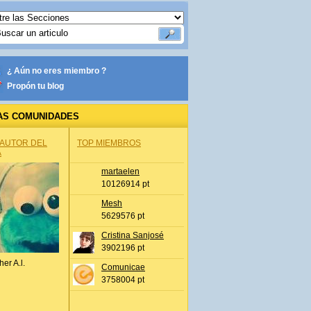
¿ Aún no eres miembro ?
Propón tu blog
AS COMUNIDADES
 AUTOR DEL
TOP MIEMBROS
A
martaelen
10126914 pt
Mesh
5629576 pt
Cristina Sanjosé
3902196 pt
her A.l.
Comunicae
3758004 pt