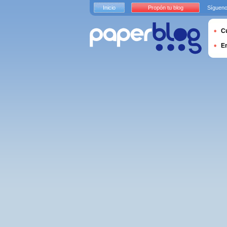
Inicio
Propón tu blog
Sígueno
Cu
E