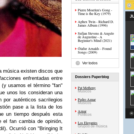
Pierre Moerlen's Gong -
Time is the Key (1979)
J
Aphex Twin - Richard D.
James Album (1996)
Sufjan Stevens & Angelo
de Augustine - A
Beginner's Mind (2021)
Ólafur Arnalds - Found
Songs (2009)
Ver todos
a música existen discos que
Dossiers Paperblog
facciones enfrentadas entre
o (y usamos el término "fan"
Pat Metheny
Músicos
que unos los consideran una
n por auténticos sacrilegios
Pedro Aznar
Músicos
ión pase a la lista de los
Aznar
que un tiempo después esta
Políticos
e el fan cambia de opinión,
Los Elegantes
Grupos de música
dil). Ocurrió con "Bringing It