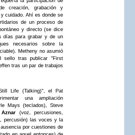
equería la participación de
 creación, grabación y
y cuidado. Ahí es donde se
tidarios de un proceso de
ontáneo y directo (se dice
s días para grabar y de un
oques necesarios sobre la
ciable). Metheny no asumió
sello tras publicar "First
ffen tras un par de trabajos
ill Life (Talking)", el Pat
imentar una ampliación
yle Mays (teclados), Steve
o
Aznar
(voz, percusiones,
a, percusión) las voces y la
ausencia por cuestiones de
tado en aquel entonces) de