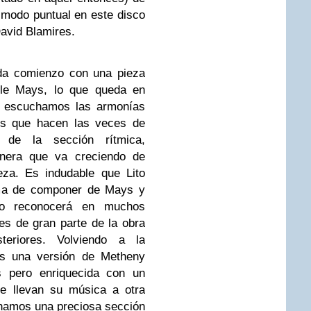
modo puntual en este disco
avid Blamires.
 da comienzo con una pieza
yle Mays, lo que queda en
e escuchamos las armonías
tes que hacen las veces de
a de la sección rítmica,
anera que va creciendo de
eza. Es indudable que Lito
rma de componer de Mays y
ino reconocerá en muchos
es de gran parte de la obra
eriores. Volviendo a la
os una versión de Metheny
s pero enriquecida con un
e llevan su música a otra
chamos una preciosa sección