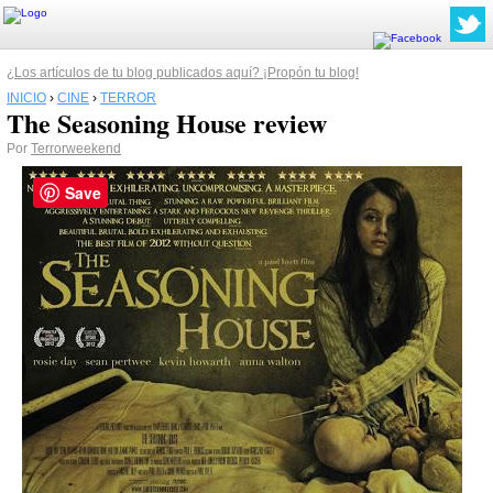
¿Los artículos de tu blog publicados aquí? ¡Propón tu blog!
INICIO
›
CINE
›
TERROR
The Seasoning House review
Por
Terrorweekend
Save