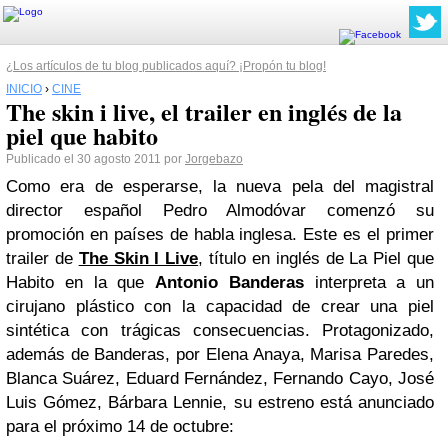
¿Los artículos de tu blog publicados aquí? ¡Propón tu blog!
INICIO
›
CINE
The skin i live, el trailer en inglés de la
piel que habito
Publicado el 30 agosto 2011 por
Jorgebazo
Como era de esperarse, la nueva pela del magistral
director español Pedro Almodóvar comenzó su
promoción en países de habla inglesa. Este es el primer
trailer de
The Skin I Live
, título en inglés de La Piel que
Habito en la que
Antonio Banderas
interpreta a un
cirujano plástico con la capacidad de crear una piel
sintética con trágicas consecuencias. Protagonizado,
además de Banderas, por Elena Anaya, Marisa Paredes,
Blanca Suárez, Eduard Fernández, Fernando Cayo, José
Luis Gómez, Bárbara Lennie, su estreno está anunciado
para el próximo 14 de octubre: