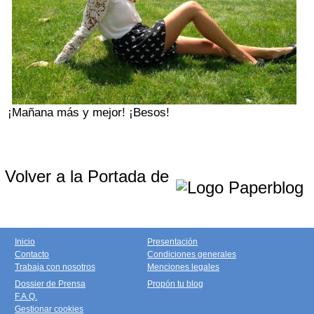
¡Mañana más y mejor!
¡Besos!
Volver a la Portada de
Inicio
Presentación
Contacto
Condiciones generales
Trabaja con nosotros
Menciones legales
Dossier de Prensa
Propón tu blog
F.A.Q.
Gestionar cookies