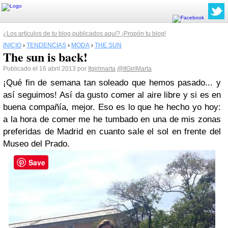
¿Los artículos de tu blog publicados aquí? ¡Propón tu blog!
INICIO
›
TENDENCIAS
›
MODA
›
THE SUN
The sun is back!
Publicado el 16 abril 2013 por
Itgirlmarta
@ItGirlMarta
¡Qué fin de semana tan soleado que hemos pasado... y
así seguimos!
Así da gusto comer al aire libre y si es en
buena compañía, mejor.
Eso es lo que he hecho yo hoy:
a la hora de comer me he tumbado en una de mis zonas
preferidas de Madrid en cuanto sale el sol en frente del
Museo del Prado.
Save